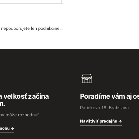
epodporujete len podnikanie,...
 veľkosť začína
Poradíme vám aj o
m.
Páričkova 18, Bratislava.
rov môže rozhodnúť.
Navštíviť predajňu →
 nohu →