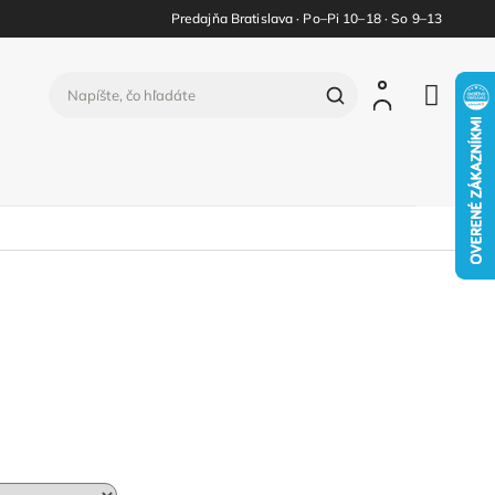
Predajňa Bratislava · Po–Pi 10–18 · So 9–13