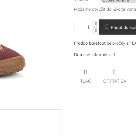
Môžeme doručiť do:
Zvoľte vari
Pridať do koš
Froddo
barefoot
celoročky s T
Detailné informácie
TLAČ
OPÝTAŤ SA