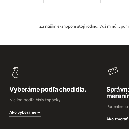
Za naším e-shopom stojí rodina. Vaším nákupom n
Z
á
p
ä
t
i
e
Vyberáme podľa chodidla.
Správna
meraní
Nie iba podľa čísla topánky.
Pár milimet
Ako vyberáme →
Ako zmerať