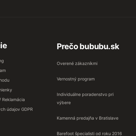
ie
Prečo bububu.sk
ng
Overené zákazníkmi
ram
Vernostný program
chodu
ienky
Individuálne poradenstvo pri
 / Reklamácia
výbere
ých údajov GDPR
Kamenná predajňa v Bratislave
Barefoot špecialisti od roku 2016