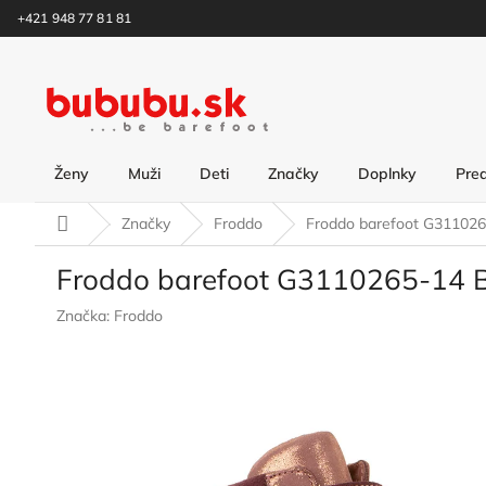
Prejsť
+421 948 77 81 81
na
obsah
Ženy
Muži
Deti
Značky
Doplnky
Pre
Domov
Značky
Froddo
Froddo barefoot G311026
Froddo barefoot G3110265-14 
Značka:
Froddo