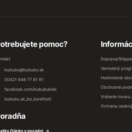
otrebujete pomoc?
Informác
ntakt
Doprava/Shippi
Vernostný prog
bububu
@
bububu.sk
Hodnotenie ob
00421 948 77 81 81
Obchodné podm
facebook.com/bububukids
Vrátenie tovaru
bububu.sk_be_barefoot/
Ochrana osobn
oradňa
etky články v poradni