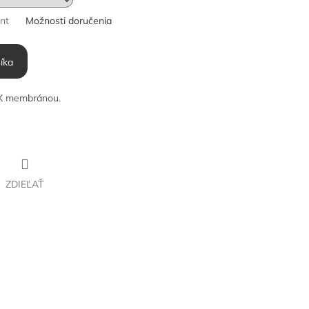
ant
Možnosti doručenia
íka
EX membránou.
ZDIEĽAŤ