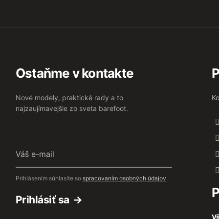
Ostaňme v kontakte
P
Nové modely, praktické rady a to
Ko
najzaujímavejšie zo sveta barefoot.
Váš
e-
mail
Prihlásením súhlasíte so
spracovaním osobných údajov
.
P
Prihlásiť sa
Vš