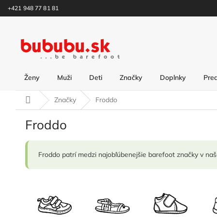
Prejsť
+421 948 77 81 81
na
obsah
Ženy
Muži
Deti
Značky
Doplnky
Pre
Domov
Značky
Froddo
Froddo
Froddo patrí medzi najobľúbenejšie barefoot značky v naše