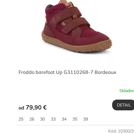
s
p
r
o
d
u
k
t
o
v
Froddo barefoot Up G3110268-7 Bordeaux
Sklado
DETAIL
79,90 €
od
25
26
30
33
34
35
39
Kód:
10300/2