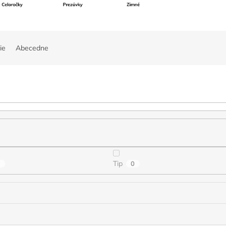
ie
Abecedne
Tip
0
0