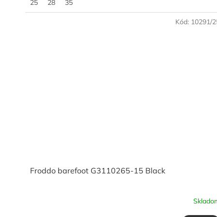
25
28
35
Kód:
10291/2
Froddo barefoot G3110265-15 Black
Sklado