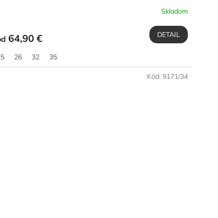
Skladom
DETAIL
64,90 €
od
25
26
32
35
Kód:
9171/34