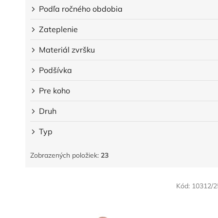
Podľa ročného obdobia
Zateplenie
Materiál zvršku
Podšívka
Pre koho
Druh
Typ
Zobrazených položiek:
23
V
Kód:
10312/2
ý
p
i