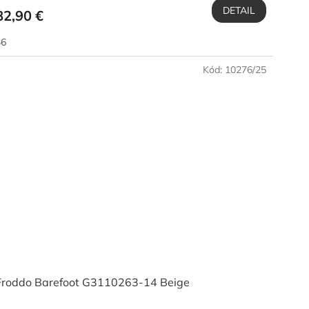
DETAIL
82,90 €
36
Kód:
10276/25
Froddo Barefoot G3110263-14 Beige