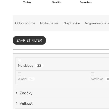
R
a
Odporúčame
Najlacnejšie
Najdrahšie
Najpredávanejš
d
e
n
ZAVRIEŤ FILTER
i
e
p
r
o
Na sklade
23
d
u
Akcia
Novinka
0
k
t
o
Značky
v
Veľkosť