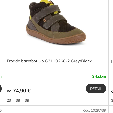
Froddo barefoot Up G3110268-2 Grey/Black
m
Skladom
DETAIL
74,90 €
od
23
38
39
5
Kód:
10297/39