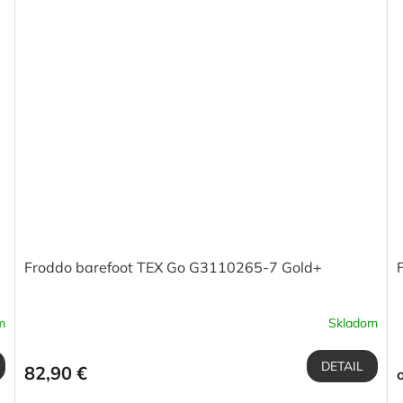
Froddo barefoot TEX Go G3110265-7 Gold+
m
Skladom
DETAIL
82,90 €