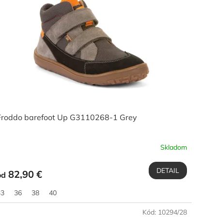
Froddo barefoot Up G3110268-1 Grey
Skladom
DETAIL
82,90 €
od
33
36
38
40
Kód:
10294/28