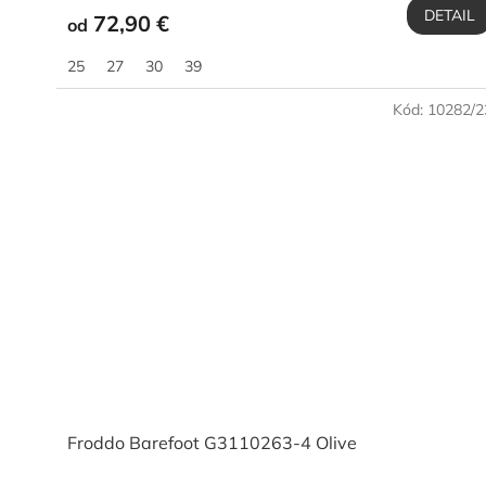
DETAIL
72,90 €
od
25
27
30
39
Kód:
10282/2
Froddo Barefoot G3110263-4 Olive