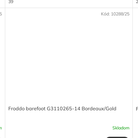
39
5
Kód:
10288/25
Froddo barefoot G3110265-14 Bordeaux/Gold
m
Skladom