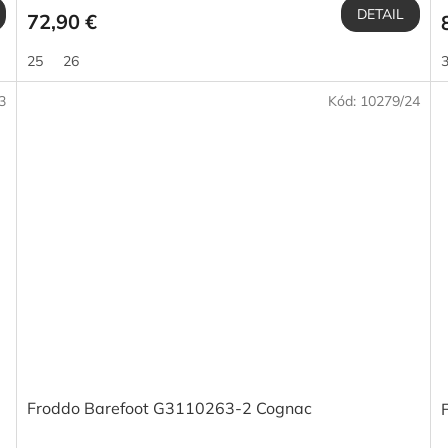
DETAIL
72,90 €
25
26
3
Kód:
10279/24
Froddo Barefoot G3110263-2 Cognac