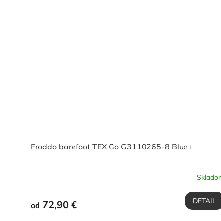
Froddo barefoot TEX Go G3110265-8 Blue+
Sklado
DETAIL
72,90 €
od