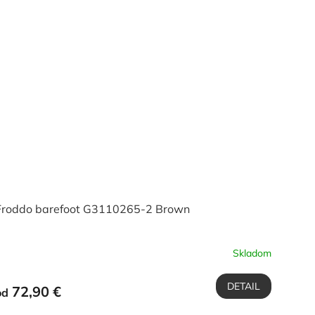
Froddo barefoot G3110265-2 Brown
Skladom
DETAIL
72,90 €
od