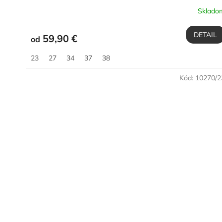
Sklado
DETAIL
59,90 €
od
23
27
34
37
38
Kód:
10270/2