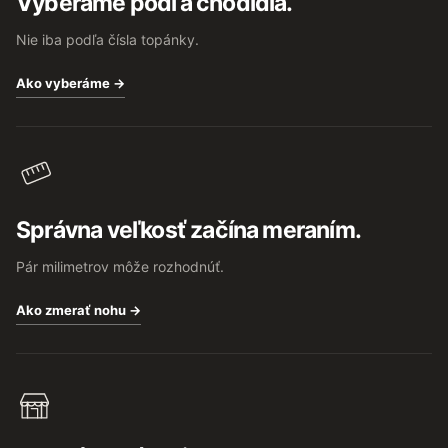
Vyberáme podľa chodidla.
i
e
Nie iba podľa čísla topánky.
Ako vyberáme →
Správna veľkosť začína meraním.
Pár milimetrov môže rozhodnúť.
Ako zmerať nohu →