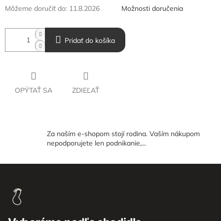
Môžeme doručiť do:
11.8.2026
Možnosti doručenia
Pridať do košíka
OPÝTAŤ SA
ZDIEĽAŤ
Za naším e-shopom stojí rodina. Vaším nákupom
nepodporujete len podnikanie,...
Z
á
p
ä
t