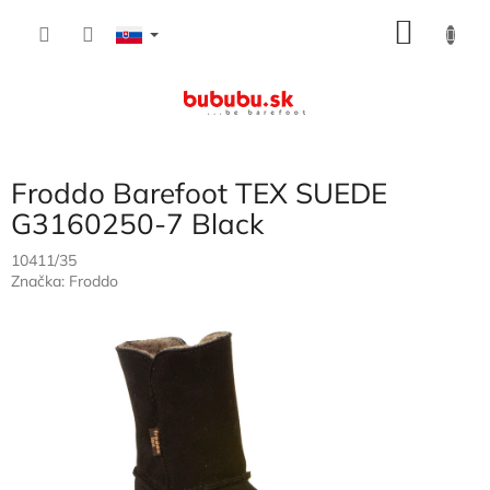
Prejsť
NÁKU
na
obsah
KOŠÍK
Froddo Barefoot TEX SUEDE
G3160250-7 Black
10411/35
Značka:
Froddo