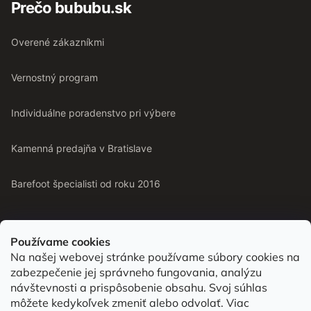
Prečo bububu.sk
Overené zákazníkmi
Vernostný program
Individuálne poradenstvo pri výbere
Kamenná predajňa v Bratislave
Barefoot špecialisti od roku 2016
Používame cookies
Na našej webovej stránke používame súbory cookies na
Od roku 2016 pomáhame vyberať barefoot topánky podľa
zabezpečenie jej správneho fungovania, analýzu
chodidla. Nájdete nás aj v predajni v Bratislave.
návštevnosti a prispôsobenie obsahu. Svoj súhlas
môžete kedykoľvek zmeniť alebo odvolať. Viac