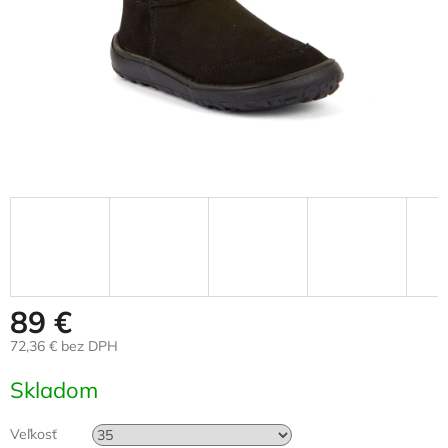
89 €
72,36 € bez DPH
Jednotková
Skladom
cena:
Veľkosť