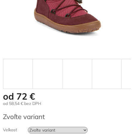
od
72 €
od
58,54 €
bez DPH
Jednotková
Zvoľte variant
cena:
Veľkosť