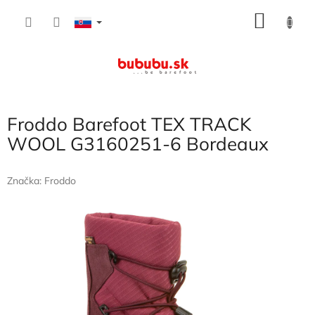
Prejsť
NÁKU
na
obsah
KOŠÍK
Froddo Barefoot TEX TRACK
WOOL G3160251-6 Bordeaux
Značka:
Froddo