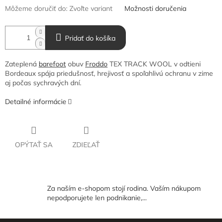
Môžeme doručiť do:
Zvoľte variant
Možnosti doručenia
Pridať do košíka
Zateplená
barefoot
obuv
Froddo
TEX TRACK WOOL v odtieni
Bordeaux spája priedušnosť, hrejivosť a spoľahlivú ochranu v zime
aj počas sychravých dní.
Detailné informácie
OPÝTAŤ SA
ZDIEĽAŤ
Za naším e-shopom stojí rodina. Vaším nákupom
nepodporujete len podnikanie,...