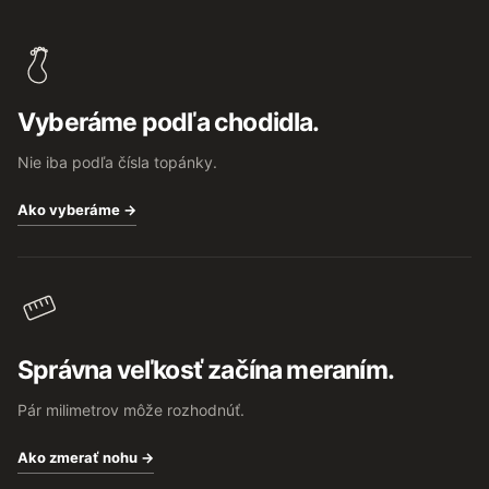
Z
á
p
ä
t
Vyberáme podľa chodidla.
i
e
Nie iba podľa čísla topánky.
Ako vyberáme →
Správna veľkosť začína meraním.
Pár milimetrov môže rozhodnúť.
Ako zmerať nohu →