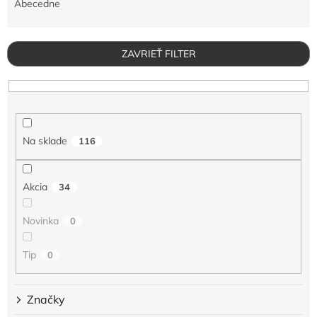
e
Abecedne
n
i
e
ZAVRIEŤ FILTER
p
r
o
d
u
Na sklade
116
k
t
o
Akcia
34
v
Novinka
0
Tip
0
Značky