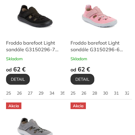
p
i
s
p
r
o
d
Froddo barefoot Light
Froddo barefoot Light
u
sandále G3150296-7
sandále G3150296-6
k
Black
Pink
Skladom
Skladom
t
62 €
62 €
o
od
od
v
DETAIL
DETAIL
25
26
27
29
34
35
25
36
26
37
28
38
30
39
31
40
32
Akcia
Akcia