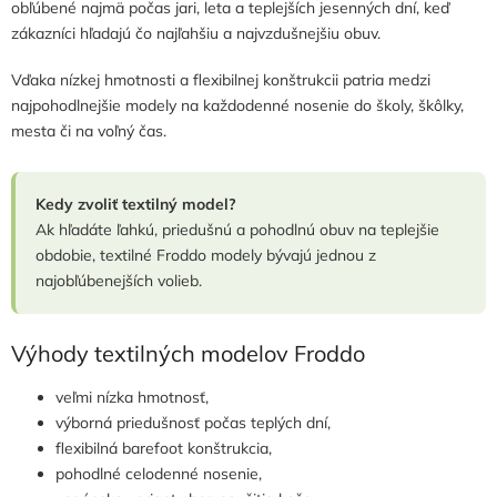
obľúbené najmä počas jari, leta a teplejších jesenných dní, keď
r
zákazníci hľadajú čo najľahšiu a najvzdušnejšiu obuv.
v
k
y
Vďaka nízkej hmotnosti a flexibilnej konštrukcii patria medzi
v
najpohodlnejšie modely na každodenné nosenie do školy, škôlky,
ý
mesta či na voľný čas.
p
i
s
Kedy zvoliť textilný model?
u
Ak hľadáte ľahkú, priedušnú a pohodlnú obuv na teplejšie
obdobie, textilné Froddo modely bývajú jednou z
najobľúbenejších volieb.
Výhody textilných modelov Froddo
veľmi nízka hmotnosť,
výborná priedušnosť počas teplých dní,
flexibilná barefoot konštrukcia,
pohodlné celodenné nosenie,