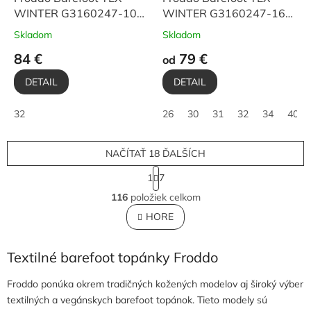
WINTER G3160247-10
WINTER G3160247-16
Stars
Black
Skladom
Skladom
84 €
79 €
od
DETAIL
DETAIL
32
26
30
31
32
34
40
NAČÍTAŤ 18 ĎALŠÍCH
S
1
7
t
O
r
116
položiek celkom
v
á
l
HORE
n
á
k
o
d
v
Textilné barefoot topánky Froddo
a
a
c
n
i
Froddo ponúka okrem tradičných kožených modelov aj široký výber
i
e
e
textilných a vegánskych barefoot topánok. Tieto modely sú
p