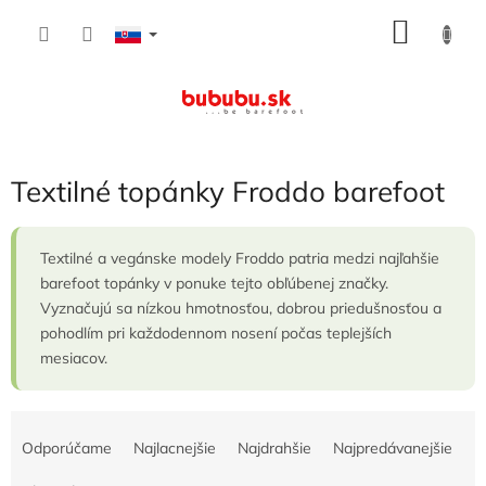
Prejsť
NÁKU
na
obsah
KOŠÍK
Textilné topánky Froddo barefoot
Textilné a vegánske modely Froddo patria medzi najľahšie
barefoot topánky v ponuke tejto obľúbenej značky.
Vyznačujú sa nízkou hmotnosťou, dobrou priedušnosťou a
pohodlím pri každodennom nosení počas teplejších
mesiacov.
R
a
Odporúčame
Najlacnejšie
Najdrahšie
Najpredávanejšie
d