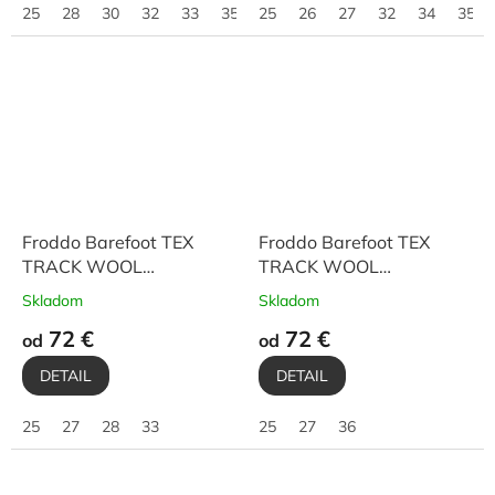
25
28
30
32
33
35
25
26
27
32
34
35
Froddo Barefoot TEX
Froddo Barefoot TEX
TRACK WOOL
TRACK WOOL
G3160251-6 Bordeaux
G3160251-2 Olive
Skladom
Skladom
72 €
72 €
od
od
DETAIL
DETAIL
25
27
28
33
25
27
36