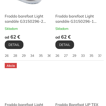
Froddo barefoot Light
Froddo barefoot Light
sandále G3150296-2
sandále G3150296-1
Grey
Denim
Skladom
Skladom
62 €
62 €
od
od
DETAIL
DETAIL
26
28
29
34
35
36
26
27
29
33
35
37
Akcia
Froddo barefoot Light
Froddo Barefoot UP TEX