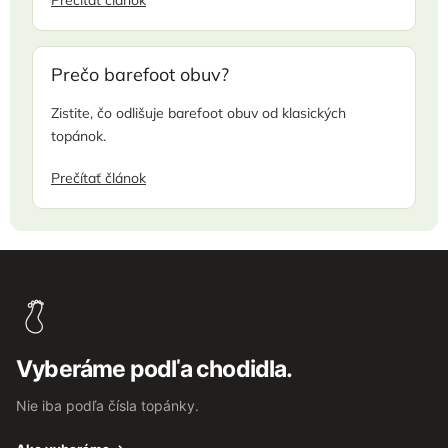
Prečítať článok
Prečo barefoot obuv?
Zistite, čo odlišuje barefoot obuv od klasických
topánok.
Prečítať článok
Z
á
p
ä
t
Vyberáme podľa chodidla.
i
e
Nie iba podľa čísla topánky.