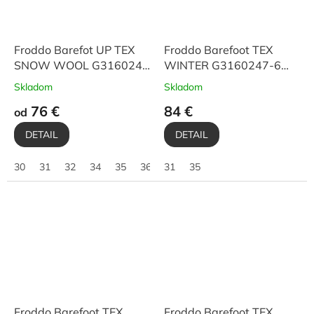
Froddo Barefot UP TEX
Froddo Barefoot TEX
SNOW WOOL G3160249
WINTER G3160247-6
Black
Bordeaux
Skladom
Skladom
76 €
84 €
od
DETAIL
DETAIL
30
31
32
34
35
36
31
35
Froddo Barefoot TEX
Froddo Barefoot TEX