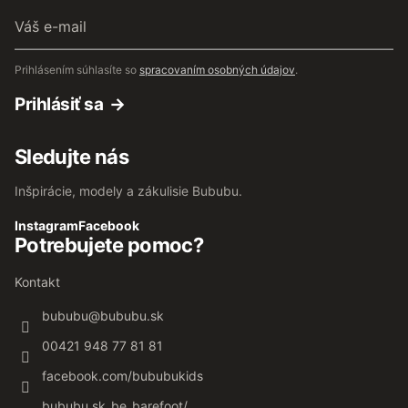
Váš
e-
mail
Prihlásením súhlasíte so
spracovaním osobných údajov
.
Prihlásiť sa
Sledujte nás
Inšpirácie, modely a zákulisie Bububu.
Instagram
Facebook
Potrebujete pomoc?
Kontakt
bububu
@
bububu.sk
00421 948 77 81 81
facebook.com/bububukids
bububu.sk_be_barefoot/