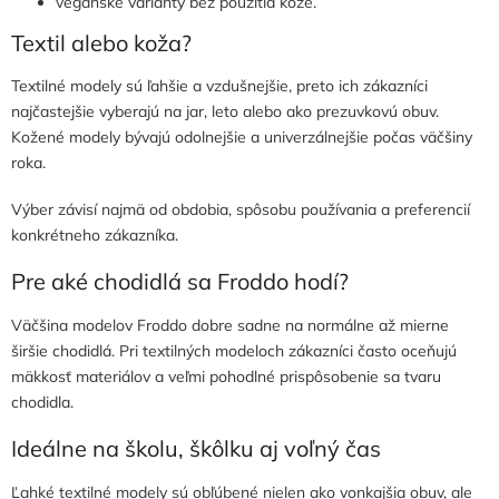
vegánske varianty bez použitia kože.
Textil alebo koža?
Textilné modely sú ľahšie a vzdušnejšie, preto ich zákazníci
najčastejšie vyberajú na jar, leto alebo ako prezuvkovú obuv.
Kožené modely bývajú odolnejšie a univerzálnejšie počas väčšiny
roka.
Výber závisí najmä od obdobia, spôsobu používania a preferencií
konkrétneho zákazníka.
Pre aké chodidlá sa Froddo hodí?
Väčšina modelov Froddo dobre sadne na normálne až mierne
širšie chodidlá. Pri textilných modeloch zákazníci často oceňujú
mäkkosť materiálov a veľmi pohodlné prispôsobenie sa tvaru
chodidla.
Ideálne na školu, škôlku aj voľný čas
Ľahké textilné modely sú obľúbené nielen ako vonkajšia obuv, ale