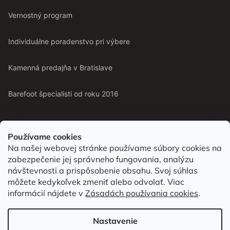
Vernostný program
Individuálne poradenstvo pri výbere
Kamenná predajňa v Bratislave
Barefoot špecialisti od roku 2016
Používame cookies
Na našej webovej stránke používame súbory cookies na
Od roku 2016 pomáhame vyberať barefoot topánky podľa
zabezpečenie jej správneho fungovania, analýzu
chodidla. Nájdete nás aj v predajni v Bratislave.
návštevnosti a prispôsobenie obsahu. Svoj súhlas
môžete kedykoľvek zmeniť alebo odvolať. Viac
informácií nájdete v
Zásadách používania cookies
.
Vytvoril Shoptet
Nastavenie