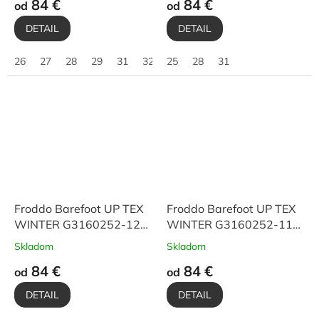
84 €
84 €
od
od
DETAIL
DETAIL
26
27
28
29
31
32
25
34
28
36
31
39
40
Froddo Barefoot UP TEX
Froddo Barefoot UP TEX
WINTER G3160252-12
WINTER G3160252-11
Black
Stars
Skladom
Skladom
84 €
84 €
od
od
DETAIL
DETAIL