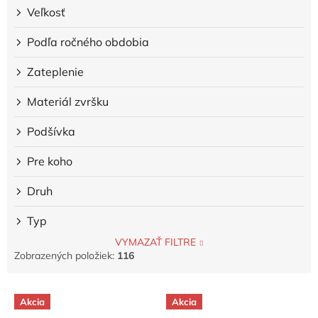
Veľkosť
Podľa ročného obdobia
Zateplenie
Materiál zvršku
Podšívka
Pre koho
Druh
Typ
VYMAZAŤ FILTRE
Zobrazených položiek:
116
V
Akcia
Akcia
ý