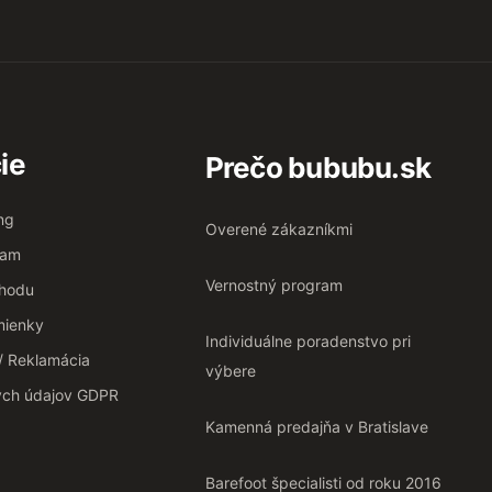
ie
Prečo bububu.sk
ng
Overené zákazníkmi
ram
Vernostný program
chodu
ienky
Individuálne poradenstvo pri
 / Reklamácia
výbere
ých údajov GDPR
Kamenná predajňa v Bratislave
Barefoot špecialisti od roku 2016