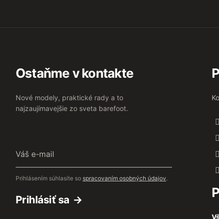
Ostaňme v kontakte
P
Nové modely, praktické rady a to
Ko
najzaujímavejšie zo sveta barefoot.
Váš
e-
mail
Prihlásením súhlasíte so
spracovaním osobných údajov
.
P
Prihlásiť sa
Vš