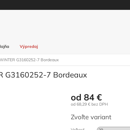
dajňa
Výpredaj
 WINTER G3160252-7 Bordeaux
ER G3160252-7 Bordeaux
od
84 €
od
68,29 €
bez DPH
Jednotková
Zvoľte variant
cena:
Veľkosť