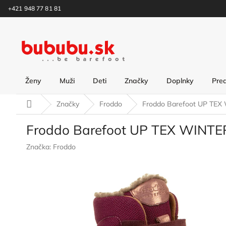
Prejsť
+421 948 77 81 81
na
obsah
Ženy
Muži
Deti
Značky
Doplnky
Pre
Domov
Značky
Froddo
Froddo Barefoot UP TEX
Froddo Barefoot UP TEX WINT
Značka:
Froddo