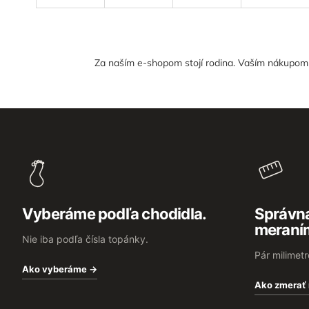
Za naším e-shopom stojí rodina. Vaším nákupom n
Z
á
p
ä
t
i
e
Vyberáme podľa chodidla.
Správna
meraní
Nie iba podľa čísla topánky.
Pár milimet
Ako vyberáme →
Ako zmerať