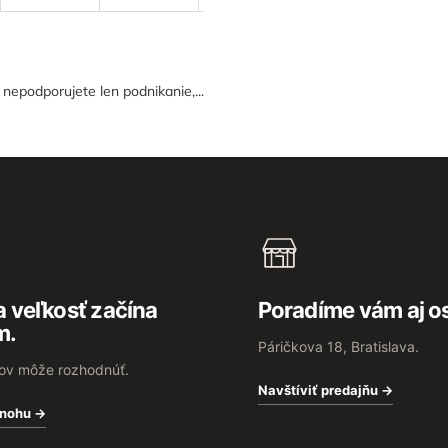
epodporujete len podnikanie,...
 veľkosť začína
Poradíme vám aj o
m.
Páričkova 18, Bratislava.
rov môže rozhodnúť.
Navštíviť predajňu →
 nohu →