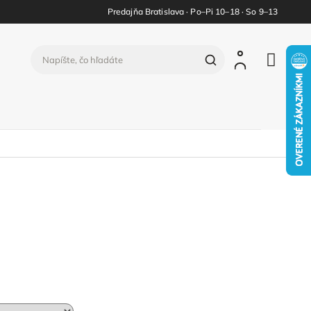
Predajňa Bratislava · Po–Pi 10–18 · So 9–13