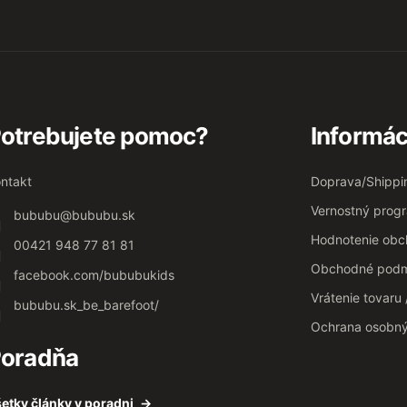
otrebujete pomoc?
Informác
ntakt
Doprava/Shippi
Vernostný prog
bububu
@
bububu.sk
Hodnotenie ob
00421 948 77 81 81
Obchodné podm
facebook.com/bububukids
Vrátenie tovaru
bububu.sk_be_barefoot/
Ochrana osobn
oradňa
etky články v poradni