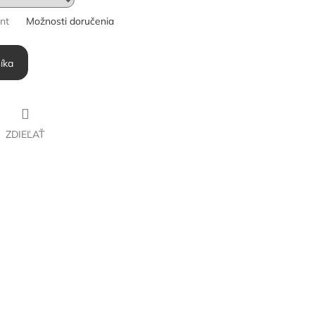
ant
Možnosti doručenia
íka
ZDIEĽAŤ