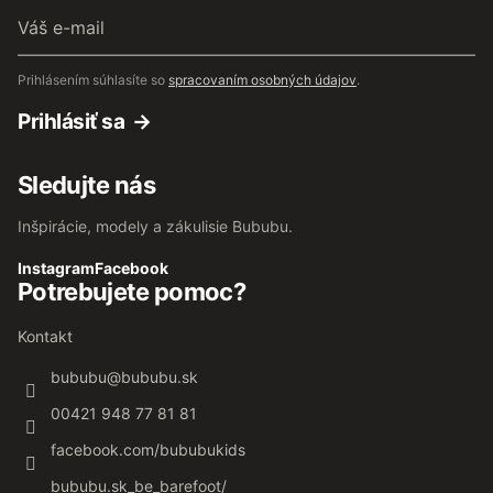
Váš
e-
mail
Prihlásením súhlasíte so
spracovaním osobných údajov
.
Prihlásiť sa
Sledujte nás
Inšpirácie, modely a zákulisie Bububu.
Instagram
Facebook
Potrebujete pomoc?
Kontakt
bububu
@
bububu.sk
00421 948 77 81 81
facebook.com/bububukids
bububu.sk_be_barefoot/