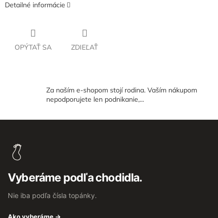
Detailné informácie
OPÝTAŤ SA
ZDIEĽAŤ
Za naším e-shopom stojí rodina. Vaším nákupom
nepodporujete len podnikanie,...
Z
á
p
ä
t
Vyberáme podľa chodidla.
i
e
Nie iba podľa čísla topánky.
Ako vyberáme →