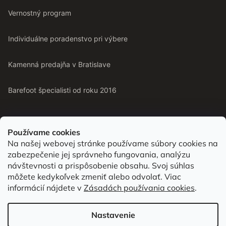
Vernostný program
Individuálne poradenstvo pri výbere
Kamenná predajňa v Bratislave
Barefoot špecialisti od roku 2016
Používame cookies
Na našej webovej stránke používame súbory cookies na
Od roku 2016 pomáhame vyberať barefoot topánky podľa
zabezpečenie jej správneho fungovania, analýzu
chodidla. Nájdete nás aj v predajni v Bratislave.
návštevnosti a prispôsobenie obsahu. Svoj súhlas
môžete kedykoľvek zmeniť alebo odvolať. Viac
informácií nájdete v
Zásadách používania cookies
.
Vytvoril Shoptet
Nastavenie