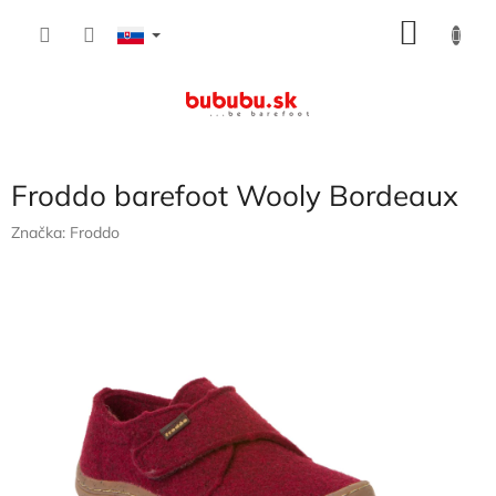
Prejsť
NÁKU
na
obsah
KOŠÍK
Froddo barefoot Wooly Bordeaux
Značka:
Froddo