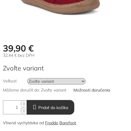
39,90 €
32,44 € bez DPH
Jednotková
Zvoľte variant
cena:
Veľkosť
Môžeme doručiť do:
Zvoľte variant
Možnosti doručenia
Pridať do košíka
Vlnená vychytávka od
Froddo
Barefoot
.