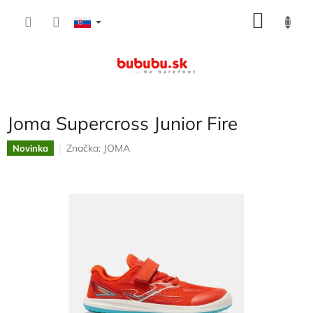
Prejsť
NÁKU
na
obsah
KOŠÍK
Joma Supercross Junior Fire
Značka:
JOMA
Novinka