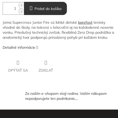
Pridať do košíka
Joma Supercross Junior Fire sú ľahké detské
barefoot
tenisky
vhodné do školy, na telesnú v telocvični aj na každodenné nosenie
vonku. Priedušný technický zvršok, flexibilná Zero Drop podrážka a
anatomický tvar podporujú prirodzený pohyb pri každom kroku.
Detailné informácie
OPÝTAŤ SA
ZDIEĽAŤ
Za naším e-shopom stojí rodina. Vaším nákupom
nepodporujete len podnikanie,...
Z
á