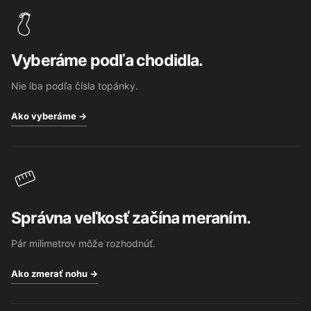
p
ä
t
Vyberáme podľa chodidla.
i
e
Nie iba podľa čísla topánky.
Ako vyberáme →
Správna veľkosť začína meraním.
Pár milimetrov môže rozhodnúť.
Ako zmerať nohu →