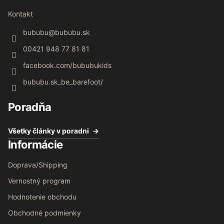
Kontakt
bububu
@
bububu.sk
00421 948 77 81 81
facebook.com/bububukids
bububu.sk_be_barefoot/
Poradňa
Všetky články v poradni
Informácie
Doprava/Shipping
Vernostný program
Hodnotenie obchodu
Obchodné podmienky