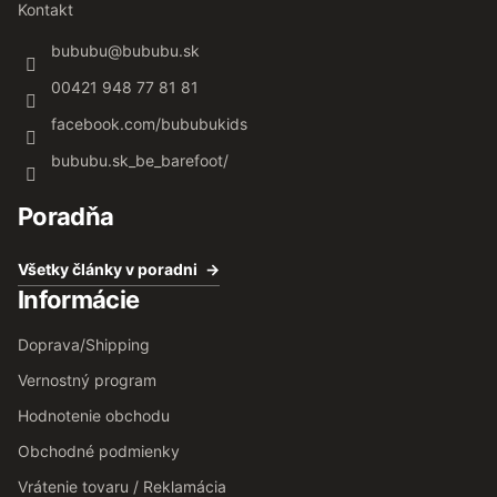
Kontakt
bububu
@
bububu.sk
00421 948 77 81 81
facebook.com/bububukids
bububu.sk_be_barefoot/
Poradňa
Všetky články v poradni
Informácie
Doprava/Shipping
Vernostný program
Hodnotenie obchodu
Obchodné podmienky
Vrátenie tovaru / Reklamácia