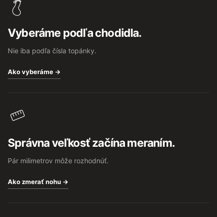
p
ä
t
Vyberáme podľa chodidla.
i
e
Nie iba podľa čísla topánky.
Ako vyberáme →
Správna veľkosť začína meraním.
Pár milimetrov môže rozhodnúť.
Ako zmerať nohu →