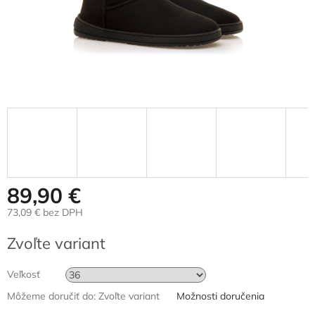
89,90 €
73,09 € bez DPH
Jednotková
Zvoľte variant
cena:
Veľkosť
Môžeme doručiť do:
Zvoľte variant
Možnosti doručenia