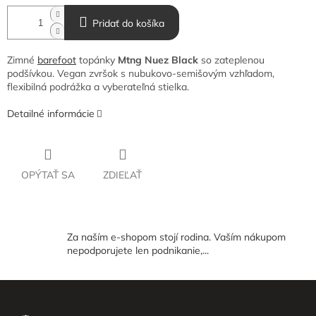
Pridať do košíka
Zimné
barefoot
topánky
Mtng Nuez Black
so zateplenou
podšívkou. Vegan zvršok s nubukovo-semišovým vzhľadom,
flexibilná podrážka a vyberateľná stielka.
Detailné informácie
OPÝTAŤ SA
ZDIEĽAŤ
Za naším e-shopom stojí rodina. Vaším nákupom
nepodporujete len podnikanie,...
Z
á