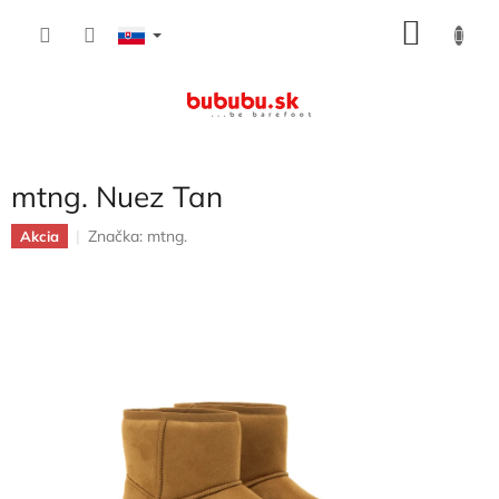
Prejsť
NÁKU
na
obsah
KOŠÍK
mtng. Nuez Tan
Značka:
mtng.
Akcia