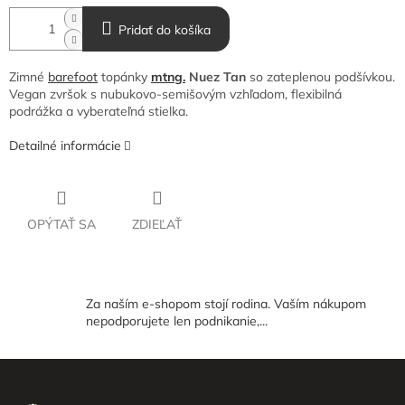
Pridať do košíka
Zimné
barefoot
topánky
mtng.
Nuez Tan
so zateplenou podšívkou.
Vegan zvršok s nubukovo-semišovým vzhľadom, flexibilná
podrážka a vyberateľná stielka.
Detailné informácie
OPÝTAŤ SA
ZDIEĽAŤ
Za naším e-shopom stojí rodina. Vaším nákupom
nepodporujete len podnikanie,...
Z
á