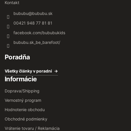
Kontakt
bububu
@
bububu.sk
00421 948 77 81 81
facebook.com/bububukids
bububu.sk_be_barefoot/
Poradňa
Všetky články v poradni
Informácie
Doprava/Shipping
Vernostný program
Hodnotenie obchodu
Obchodné podmienky
Vrátenie tovaru / Reklamácia