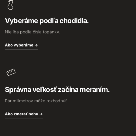
p
ä
t
Vyberáme podľa chodidla.
i
e
Nie iba podľa čísla topánky.
Ako vyberáme →
Správna veľkosť začína meraním.
Pár milimetrov môže rozhodnúť.
Ako zmerať nohu →