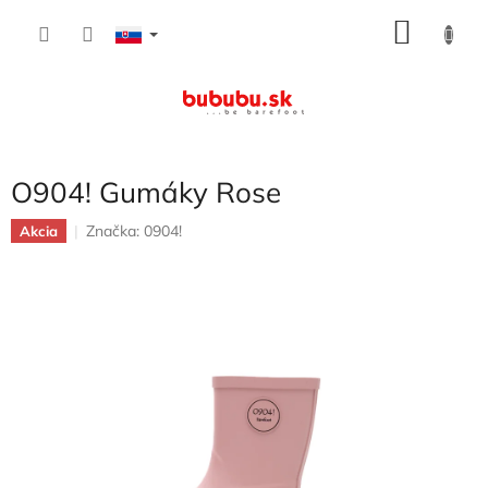
Prejsť
NÁKU
na
obsah
KOŠÍK
O904! Gumáky Rose
Značka:
0904!
Akcia