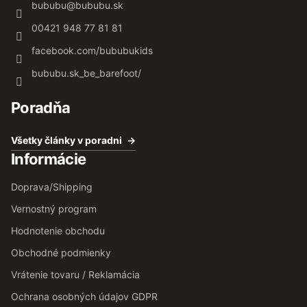
bububu
@
bububu.sk
00421 948 77 81 81
facebook.com/bububukids
bububu.sk_be_barefoot/
Poradňa
Všetky články v poradni
Informácie
Doprava/Shipping
Vernostný program
Hodnotenie obchodu
Obchodné podmienky
Vrátenie tovaru / Reklamácia
Ochrana osobných údajov GDPR