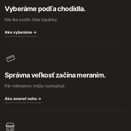
t
Vyberáme podľa chodidla.
i
e
Nie iba podľa čísla topánky.
Ako vyberáme →
Správna veľkosť začína meraním.
Pár milimetrov môže rozhodnúť.
Ako zmerať nohu →