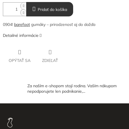
Pridať do košíka
0904!
barefoot
gumáky – prirodzenosť aj do dažďa
Detailné informácie
OPÝTAŤ SA
ZDIEĽAŤ
Za naším e-shopom stojí rodina. Vaším nákupom
nepodporujete len podnikanie,...
Z
á
p
ä