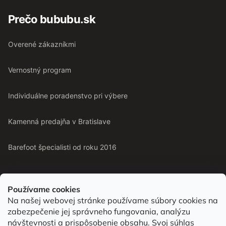
Prečo bububu.sk
Overené zákazníkmi
Vernostný program
Individuálne poradenstvo pri výbere
Kamenná predajňa v Bratislave
Barefoot špecialisti od roku 2016
Používame cookies
Na našej webovej stránke používame súbory cookies na
Od roku 2016 pomáhame vyberať barefoot topánky podľa
zabezpečenie jej správneho fungovania, analýzu
chodidla. Nájdete nás aj v predajni v Bratislave.
návštevnosti a prispôsobenie obsahu. Svoj súhlas