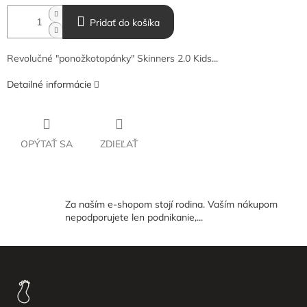
Pridať do košíka
Revolučné "ponožkotopánky" Skinners 2.0 Kids...
Detailné informácie
OPÝTAŤ SA
ZDIEĽAŤ
Za naším e-shopom stojí rodina. Vaším nákupom
nepodporujete len podnikanie,...
Z
á
p
ä