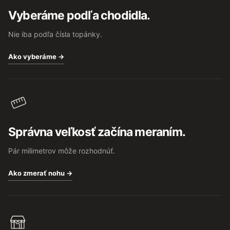
t
Vyberáme podľa chodidla.
i
e
Nie iba podľa čísla topánky.
Ako vyberáme →
Správna veľkosť začína meraním.
Pár milimetrov môže rozhodnúť.
Ako zmerať nohu →