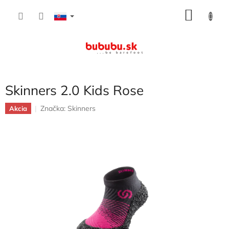
Prejsť
NÁKU
na
obsah
KOŠÍK
Skinners 2.0 Kids Rose
Značka:
Skinners
Akcia