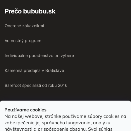
Prečo bububu.sk
Overené zákazníkmi
Vernostný program
Individuálne poradenstvo pri výbere
Kamenná predajňa v Bratislave
Barefoot špecialisti od roku 2016
Používame cookies
Na našej webovej stránke používame súbory cookies na
Od roku 2016 pomáhame vyberať barefoot topánky podľa
zabezpečenie jej správneho fungovania, analýzu
chodidla. Nájdete nás aj v predajni v Bratislave.
návštevnosti a prispôsobenie obsahu. Svoj súhlas