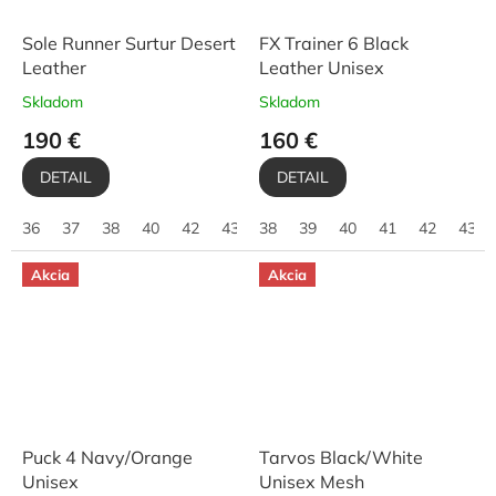
Sole Runner Surtur Desert
FX Trainer 6 Black
Leather
Leather Unisex
Skladom
Skladom
190 €
160 €
DETAIL
DETAIL
36
37
38
40
42
43
38
44
39
46
40
47
41
42
43
Akcia
Akcia
Puck 4 Navy/Orange
Tarvos Black/White
Unisex
Unisex Mesh