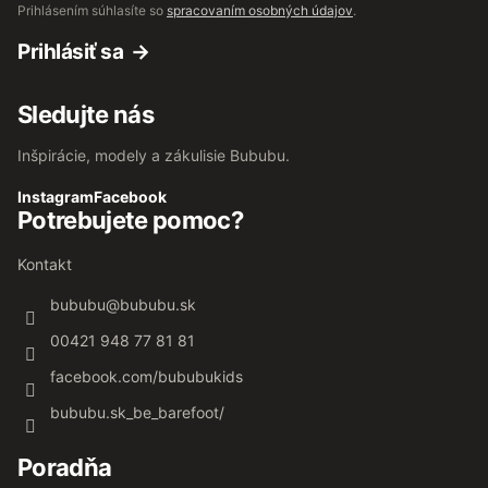
Prihlásením súhlasíte so
spracovaním osobných údajov
.
Prihlásiť sa
Sledujte nás
Inšpirácie, modely a zákulisie Bububu.
Instagram
Facebook
Potrebujete pomoc?
Kontakt
bububu
@
bububu.sk
00421 948 77 81 81
facebook.com/bububukids
bububu.sk_be_barefoot/
Poradňa