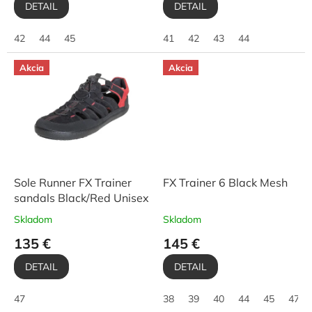
DETAIL
DETAIL
42
44
45
41
42
43
44
Akcia
Akcia
Sole Runner FX Trainer
FX Trainer 6 Black Mesh
sandals Black/Red Unisex
Skladom
Skladom
135 €
145 €
DETAIL
DETAIL
47
38
39
40
44
45
47