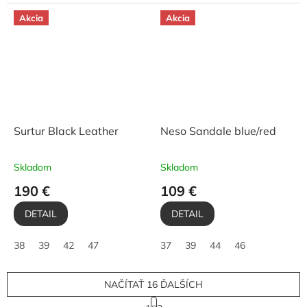
Akcia
Akcia
Surtur Black Leather
Neso Sandale blue/red
Skladom
Skladom
190 €
109 €
DETAIL
DETAIL
38
39
42
47
37
39
44
46
NAČÍTAŤ 16 ĎALŠÍCH
S