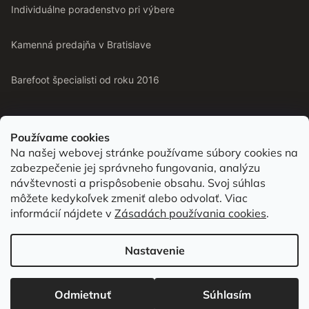
Individuálne poradenstvo pri výbere
Kamenná predajňa v Bratislave
Barefoot špecialisti od roku 2016
Používame cookies
Na našej webovej stránke používame súbory cookies na
Od roku 2016 pomáhame vyberať barefoot topánky podľa
zabezpečenie jej správneho fungovania, analýzu
chodidla. Nájdete nás aj v predajni v Bratislave.
návštevnosti a prispôsobenie obsahu. Svoj súhlas
môžete kedykoľvek zmeniť alebo odvolať. Viac
informácií nájdete v
Zásadách používania cookies
.
Vytvoril Shoptet
Nastavenie
Copyright 2026
bububu.sk
. Všetky práva vyhradené.
Upraviť nastavenie
cookies
Odmietnuť
Súhlasím