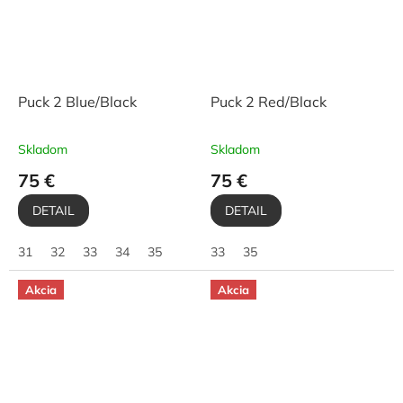
Puck 2 Blue/Black
Puck 2 Red/Black
Skladom
Skladom
75 €
75 €
DETAIL
DETAIL
31
32
33
34
35
33
35
Akcia
Akcia