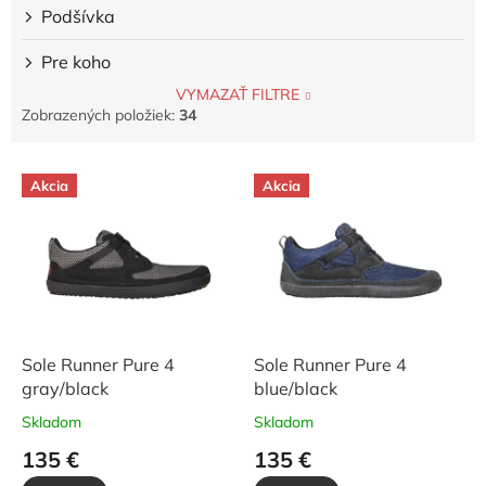
Podšívka
Pre koho
VYMAZAŤ FILTRE
Zobrazených položiek:
34
V
Akcia
Akcia
ý
p
i
s
p
r
o
d
Sole Runner Pure 4
Sole Runner Pure 4
u
gray/black
blue/black
k
Skladom
Skladom
t
135 €
135 €
o
v