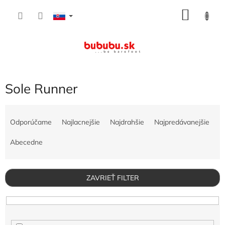
Prejsť
NÁKU
na
obsah
KOŠÍK
Sole Runner
R
a
Odporúčame
Najlacnejšie
Najdrahšie
Najpredávanejšie
d
e
Abecedne
n
i
e
ZAVRIEŤ FILTER
p
r
o
d