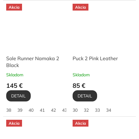
Akcia
Akcia
Sole Runner Namaka 2
Puck 2 Pink Leather
Black
Skladom
Skladom
145 €
85 €
DETAIL
DETAIL
38
39
40
41
42
43
30
45
32
33
34
Akcia
Akcia