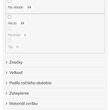
u
Na sklade
34
k
t
o
Akcia
34
v
Novinka
0
Tip
0
Značky
Veľkosť
Podľa ročného obdobia
Zateplenie
Materiál zvršku