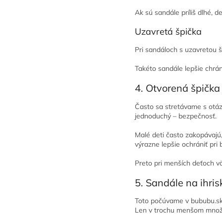
Ak sú sandále príliš dlhé, 
Uzavretá špička
Pri sandáloch s uzavretou 
Takéto sandále lepšie chrán
4. Otvorená špička
Často sa stretávame s otáz
jednoduchý – bezpečnosť.
Malé deti často zakopávajú
výrazne lepšie ochrániť pr
Preto pri menších deťoch 
5. Sandále na ihris
Toto počúvame v bububu.sk 
Len v trochu menšom množ