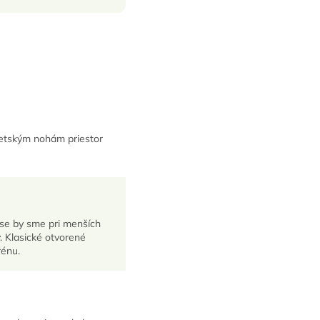
detským nohám priestor
lese by sme pri menších
y. Klasické otvorené
rénu.