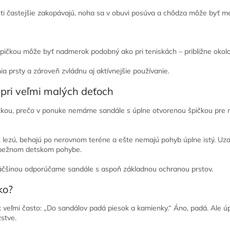
deti častejšie zakopávajú, noha sa v obuvi posúva a chôdza môže byť me
špičkou môže byť nadmerok podobný ako pri teniskách – približne okol
ia prsty a zároveň zvládnu aj aktívnejšie používanie.
 pri veľmi malých deťoch
kou, prečo v ponuke nemáme sandále s úplne otvorenou špičkou pre n
, lezú, behajú po nerovnom teréne a ešte nemajú pohyb úplne istý. Uza
i bežnom detskom pohybe.
väčšinou odporúčame sandále s aspoň základnou ochranou prstov.
ko?
veľmi často: „Do sandálov padá piesok a kamienky.“ Áno, padá. Ale úpr
stve.