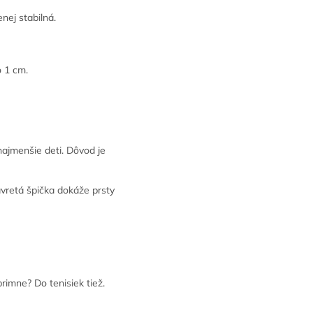
nej stabilná.
o 1 cm.
ajmenšie deti. Dôvod je
vretá špička dokáže prsty
imne? Do tenisiek tiež.