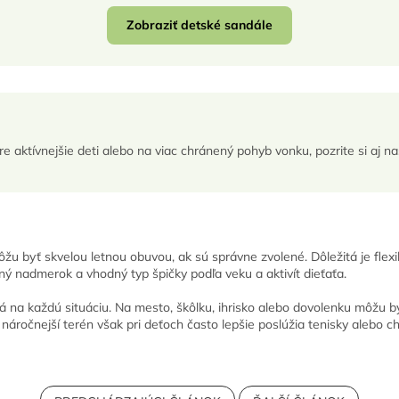
Zobraziť detské sandále
re aktívnejšie deti alebo na viac chránený pohyb vonku, pozrite si aj n
u byť skvelou letnou obuvou, ak sú správne zvolené. Dôležitá je flexi
ý nadmerok a vhodný typ špičky podľa veku a aktivít dieťaťa.
á na každú situáciu. Na mesto, škôlku, ihrisko alebo dovolenku môžu b
 náročnejší terén však pri deťoch často lepšie poslúžia tenisky alebo 