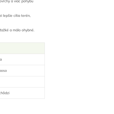
povrchy a viac pohybu
 lepšie cítia terén,
 ťažké a málo ohybné.
la
aboso
chôdzi