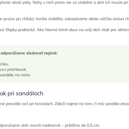
tenie okolo päty. Nohy v nich preto nie sú stabilné a deti ich musia p
prstov pri chôdzi, horšia stabilita, zakopávanie alebo väčšia únava ch
sú šľapky praktické. Ako hlavná letná obuv na celý deň však pre aktívn
h odporúčame sledovať najmä:
enku,
cez priehlavok,
 sandále na nohe.
ok pri sandáloch
 iné pravidlá než pri teniskách. Záleží najmä na tom, či má sandála otv
dporúčame skôr menší nadmerok – približne do 0,5 cm.