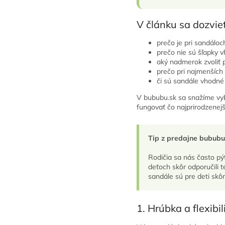
V článku sa dozvie
prečo je pri sandáloch
prečo nie sú šľapky 
aký nadmerok zvoliť p
prečo pri najmenších
či sú sandále vhodné 
V bububu.sk sa snažíme vyb
fungovať čo najprirodzenejš
Tip z predajne bububu
Rodičia sa nás často pýt
deťoch skôr odporučili t
sandále sú pre deti skô
1. Hrúbka a flexibi