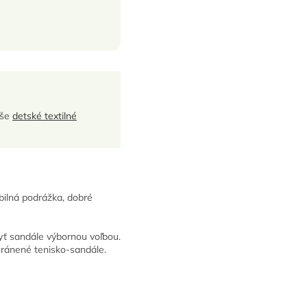
aše
detské textilné
bilná podrážka, dobré
yť sandále výbornou voľbou.
chránené tenisko-sandále.