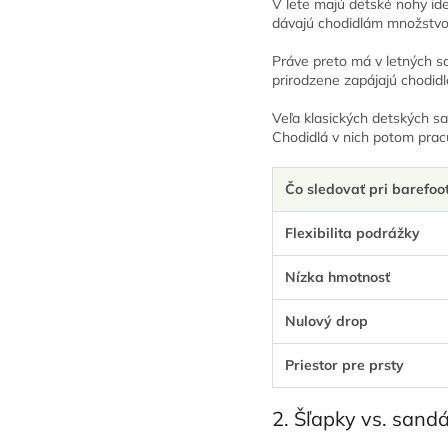
V lete majú detské nohy ide
dávajú chodidlám množstvo 
Práve preto má v letných san
prirodzene zapájajú chodid
Veľa klasických detských s
Chodidlá v nich potom prac
Čo sledovať pri barefoo
Flexibilita podrážky
Nízka hmotnosť
Nulový drop
Priestor pre prsty
2. Šľapky vs. sandá