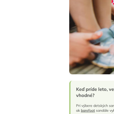
Keď príde leto, v
vhodné?
Pri výbere detských san
ak
barefoot
sandále vyb