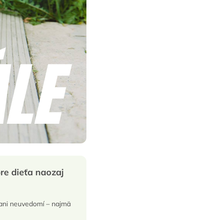
pre dieťa naozaj
o ani neuvedomí – najmä