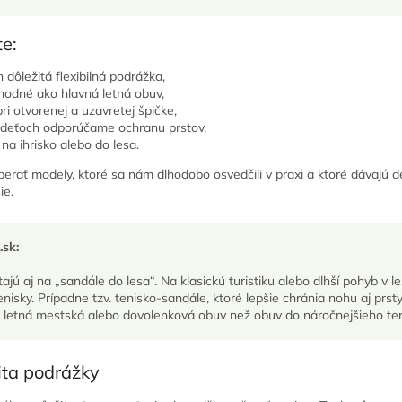
te:
 dôležitá flexibilná podrážka,
vhodné ako hlavná letná obuv,
ri otvorenej a uzavretej špičke,
 deťoch odporúčame ochranu prstov,
na ihrisko alebo do lesa.
erať modely, ktoré sa nám dlhodobo osvedčili v praxi a ktoré dávajú 
ie.
.sk:
ajú aj na „sandále do lesa“. Na klasickú turistiku alebo dlhší pohyb v 
enisky. Prípadne tzv. tenisko-sandále, ktoré lepšie chránia nohu aj prst
r letná mestská alebo dovolenková obuv než obuv do náročnejšieho te
lita podrážky