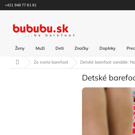
Prejsť
+421 948 77 81 81
na
obsah
Ženy
Muži
Deti
Značky
Doplnky
Pre
Domov
Zo sveta barefoot
Detské barefoot sandále: Na
Detské barefoo