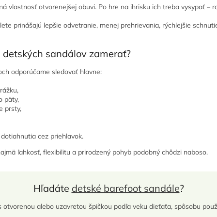
ná vlastnosť otvorenejšej obuvi. Po hre na ihrisku ich treba vysypať – 
lete prinášajú lepšie odvetranie, menej prehrievania, rýchlejšie schnut
e detských sandálov zamerať?
loch odporúčame sledovať hlavne:
drážku,
o päty,
e prsty,
otiahnutia cez priehlavok.
ajmä ľahkosť, flexibilitu a prirodzený pohyb podobný chôdzi naboso.
Hľadáte
detské barefoot sandále
?
s otvorenou alebo uzavretou špičkou podľa veku dieťaťa, spôsobu použí