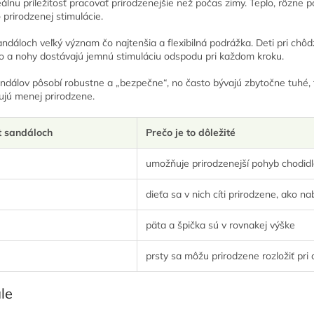
álnu príležitosť pracovať prirodzenejšie než počas zimy. Teplo, rôzne 
prirodzenej stimulácie.
dáloch veľký význam čo najtenšia a flexibilná podrážka. Deti pri chôdzi
lo a nohy dostávajú jemnú stimuláciu odspodu pri každom kroku.
andálov pôsobí robustne a „bezpečne“, no často bývajú zbytočne tuhé,
ujú menej prirodzene.
t sandáloch
Prečo je to dôležité
umožňuje prirodzenejší pohyb chodid
dieťa sa v nich cíti prirodzene, ako n
päta a špička sú v rovnakej výške
prsty sa môžu prirodzene rozložiť pri 
le