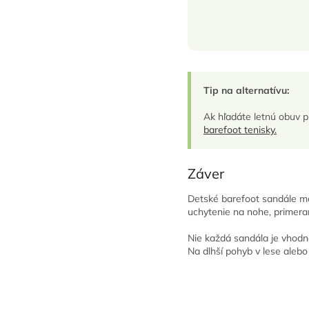
Tip na alternatívu:
Ak hľadáte letnú obuv p
barefoot tenisky.
Záver
Detské barefoot sandále môž
uchytenie na nohe, primeran
Nie každá sandála je vhodn
Na dlhší pohyb v lese alebo