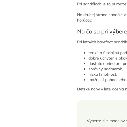
Pri sandáloch je to prirodze
Na druhej strane sandále v 
horúčav.
Na čo sa pri výber
Pri letných barefoot sandá
tenkú a flexibilnú po
dobré uchytenie okol
dostatok priestoru pr
správny nadmerok,
nízku hmotnosť,
možnosť pohodlného d
Detské nohy v lete ocenia n
Vyberte si z modelov 