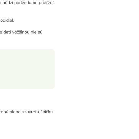
ri chôdzi podvedome pridŕžať
odidiel.
e deti väčšinou nie sú
orenú alebo uzavretú špičku.