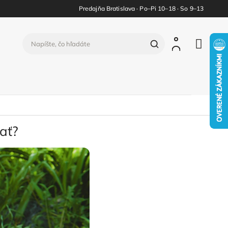
Predajňa Bratislava · Po–Pi 10–18 · So 9–13
ať?