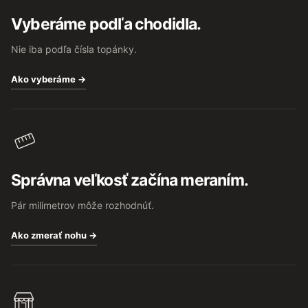
t
Vyberáme podľa chodidla.
i
e
Nie iba podľa čísla topánky.
Ako vyberáme →
Správna veľkosť začína meraním.
Pár milimetrov môže rozhodnúť.
Ako zmerať nohu →