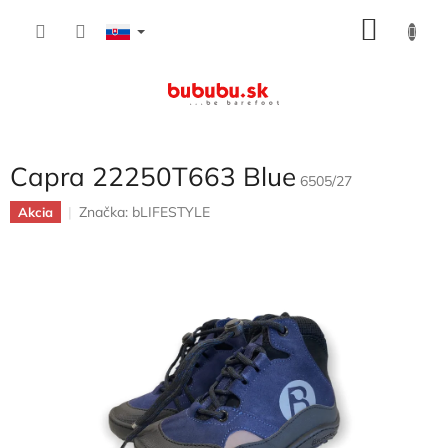
Prejsť
NÁKU
na
obsah
KOŠÍK
Capra 22250T663 Blue
6505/27
Značka:
bLIFESTYLE
Akcia