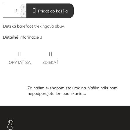
Pridať do košíka
Detská
barefoot
trekingová obuv.
Detailné informácie
OPÝTAŤ SA
ZDIEĽAŤ
Za naším e-shopom stojí rodina. Vaším nákupom
nepodporujete len podnikanie,...
Z
á
p
ä