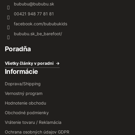
bububu
@
bububu.sk
00421 948 77 81 81
facebook.com/bububukids
bububu.sk_be_barefoot/
Poradňa
Všetky články v poradni
Informácie
Doprava/Shipping
Vernostný program
Hodnotenie obchodu
Obchodné podmienky
Vrátenie tovaru / Reklamácia
Ochrana osobných údajov GDPR