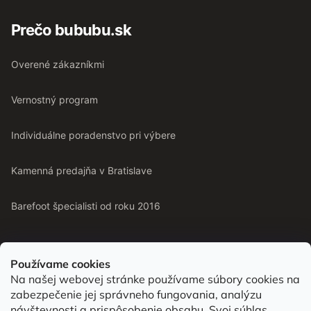
Prečo bububu.sk
Overené zákazníkmi
Vernostný program
Individuálne poradenstvo pri výbere
Kamenná predajňa v Bratislave
Barefoot špecialisti od roku 2016
Používame cookies
Na našej webovej stránke používame súbory cookies na
Od roku 2016 pomáhame vyberať barefoot topánky podľa
zabezpečenie jej správneho fungovania, analýzu
chodidla. Nájdete nás aj v predajni v Bratislave.
návštevnosti a prispôsobenie obsahu. Svoj súhlas