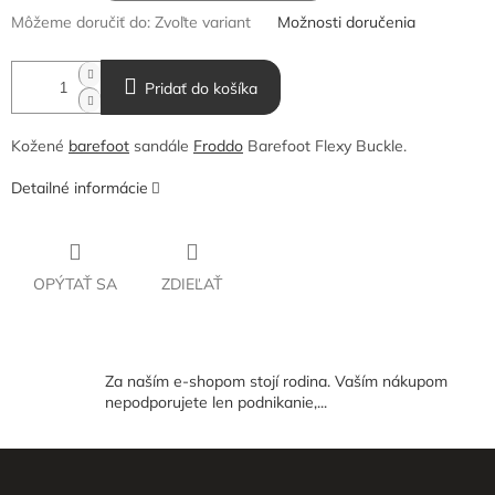
Môžeme doručiť do:
Zvoľte variant
Možnosti doručenia
Pridať do košíka
Kožené
barefoot
sandále
Froddo
Barefoot Flexy Buckle.
Detailné informácie
OPÝTAŤ SA
ZDIEĽAŤ
Za naším e-shopom stojí rodina. Vaším nákupom
nepodporujete len podnikanie,...
Z
á