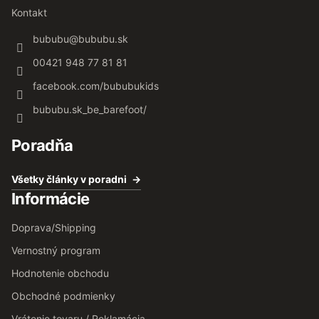
Kontakt
bububu
@
bububu.sk
00421 948 77 81 81
facebook.com/bububukids
bububu.sk_be_barefoot/
Poradňa
Všetky články v poradni
Informácie
Doprava/Shipping
Vernostný program
Hodnotenie obchodu
Obchodné podmienky
Vrátenie tovaru / Reklamácia