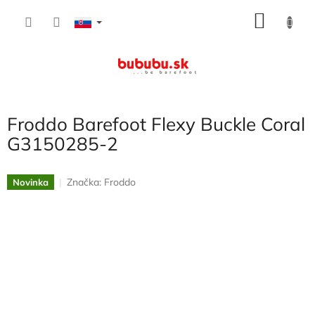
Prejsť
NÁKU
na
obsah
KOŠÍK
Froddo Barefoot Flexy Buckle Coral
G3150285-2
Značka:
Froddo
Novinka