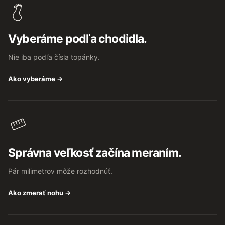
p
ä
t
Vyberáme podľa chodidla.
i
e
Nie iba podľa čísla topánky.
Ako vyberáme →
Správna veľkosť začína meraním.
Pár milimetrov môže rozhodnúť.
Ako zmerať nohu →