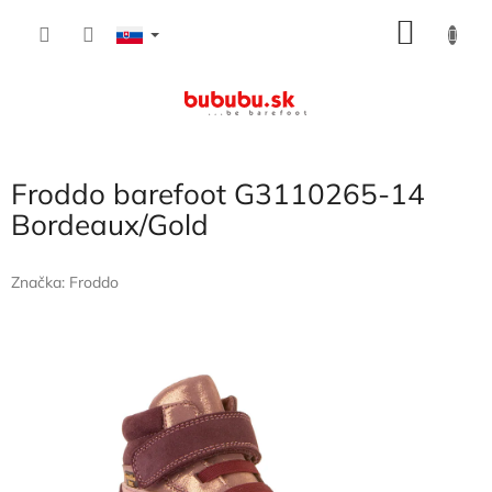
Prejsť
NÁKU
na
obsah
KOŠÍK
Froddo barefoot G3110265-14
Bordeaux/Gold
Značka:
Froddo