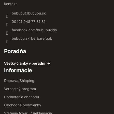
Kontakt
bububu
@
bububu.sk
00421 948 77 81 81
facebook.com/bububukids
bububu.sk_be_barefoot/
Poradňa
Všetky články v poradni
Informácie
Doprava/Shipping
Vernostný program
Hodnotenie obchodu
Obchodné podmienky
Vrátenie tovaru / Reklamácia