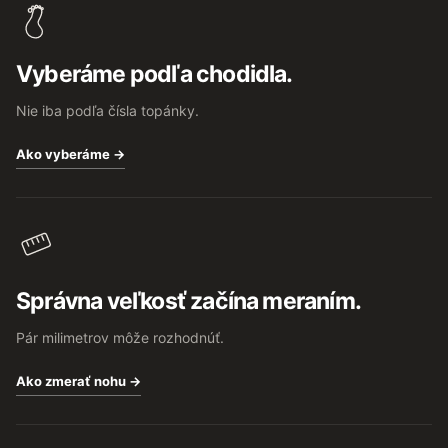
p
ä
t
Vyberáme podľa chodidla.
i
e
Nie iba podľa čísla topánky.
Ako vyberáme →
Správna veľkosť začína meraním.
Pár milimetrov môže rozhodnúť.
Ako zmerať nohu →