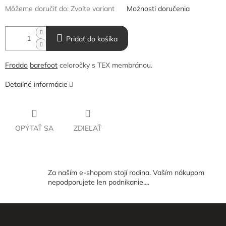
Môžeme doručiť do:
Zvoľte variant
Možnosti doručenia
Pridať do košíka
Froddo
barefoot
celoročky s TEX membránou.
Detailné informácie
OPÝTAŤ SA
ZDIEĽAŤ
Za naším e-shopom stojí rodina. Vaším nákupom
nepodporujete len podnikanie,...
Z
á