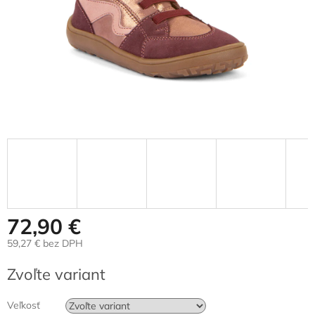
72,90 €
59,27 € bez DPH
Jednotková
Zvoľte variant
cena:
Veľkosť