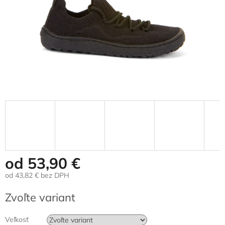
od
53,90 €
od
43,82 €
bez DPH
Jednotková
Zvoľte variant
cena:
Veľkosť