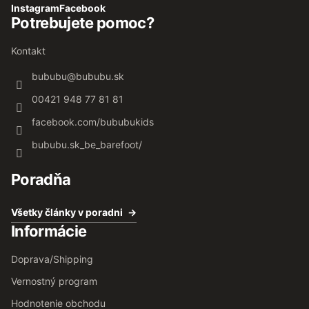
Instagram
Facebook
Potrebujete pomoc?
Kontakt
bububu
@
bububu.sk
00421 948 77 81 81
facebook.com/bububukids
bububu.sk_be_barefoot/
Poradňa
Všetky články v poradni
Informácie
Doprava/Shipping
Vernostný program
Hodnotenie obchodu