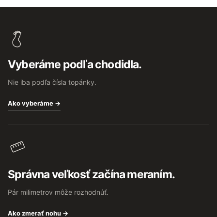
Z
á
p
ä
t
Vyberáme podľa chodidla.
i
e
Nie iba podľa čísla topánky.
Ako vyberáme →
Správna veľkosť začína meraním.
Pár milimetrov môže rozhodnúť.
Ako zmerať nohu →