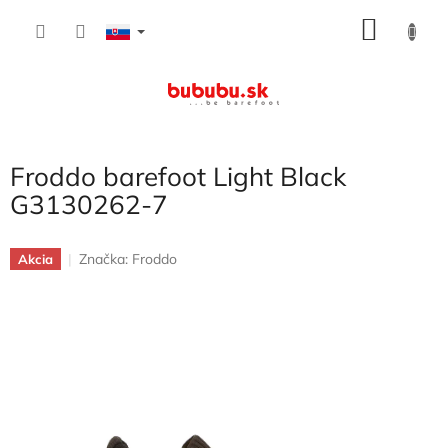
Prejsť
NÁKU
na
obsah
KOŠÍK
Froddo barefoot Light Black
G3130262-7
Značka:
Froddo
Akcia