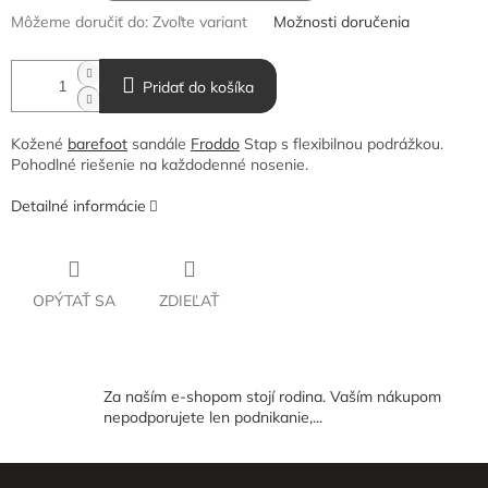
Môžeme doručiť do:
Zvoľte variant
Možnosti doručenia
Pridať do košíka
Kožené
barefoot
sandále
Froddo
Stap s flexibilnou podrážkou.
Pohodlné riešenie na každodenné nosenie.
Detailné informácie
OPÝTAŤ SA
ZDIEĽAŤ
Za naším e-shopom stojí rodina. Vaším nákupom
nepodporujete len podnikanie,...
Z