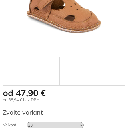
od
47,90 €
od
38,94 €
bez DPH
Jednotková
Zvoľte variant
cena:
Veľkosť