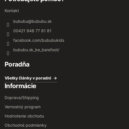
Kontakt
bububu
@
bububu.sk
00421 948 77 81 81
facebook.com/bububukids
bububu.sk_be_barefoot/
Poradňa
Všetky články v poradni
Informácie
Doprava/Shipping
Vernostný program
Hodnotenie obchodu
Obchodné podmienky