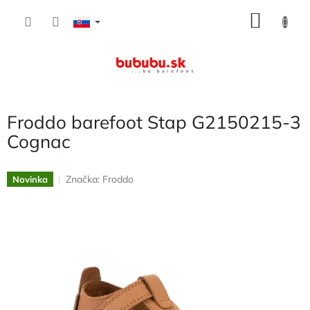
Prejsť
NÁKU
na
obsah
KOŠÍK
Froddo barefoot Stap G2150215-3
Cognac
Značka:
Froddo
Novinka