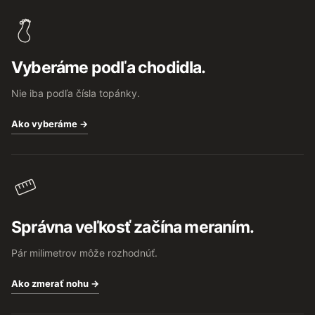
á
p
ä
t
Vyberáme podľa chodidla.
i
e
Nie iba podľa čísla topánky.
Ako vyberáme →
Správna veľkosť začína meraním.
Pár milimetrov môže rozhodnúť.
Ako zmerať nohu →