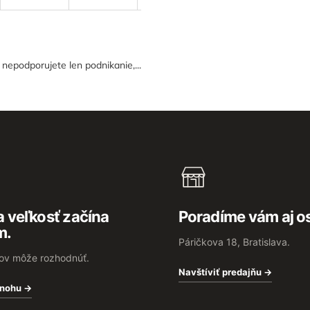
epodporujete len podnikanie,...
 veľkosť začína
Poradíme vám aj o
m.
Páričkova 18, Bratislava.
rov môže rozhodnúť.
Navštíviť predajňu →
 nohu →