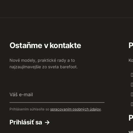
Ostaňme v kontakte
P
Nové modely, praktické rady a to
Ko
najzaujímavejšie zo sveta barefoot.
Váš
e-
mail
Prihlásením súhlasíte so
spracovaním osobných údajov
.
P
Prihlásiť sa
Vš