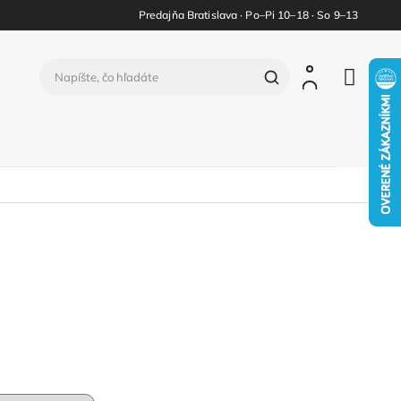
Predajňa Bratislava · Po–Pi 10–18 · So 9–13