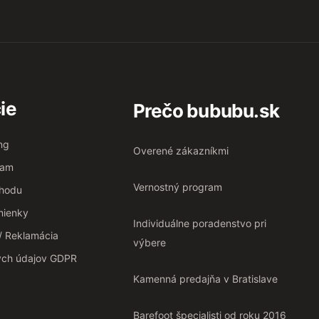
ie
Prečo bububu.sk
ng
Overené zákazníkmi
ram
Vernostný program
chodu
ienky
Individuálne poradenstvo pri
 / Reklamácia
výbere
ých údajov GDPR
Kamenná predajňa v Bratislave
Barefoot špecialisti od roku 2016