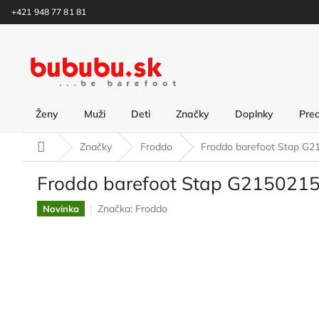
Prejsť
+421 948 77 81 81
na
obsah
Ženy
Muži
Deti
Značky
Doplnky
Pre
Domov
Značky
Froddo
Froddo barefoot Stap G
Froddo barefoot Stap G215021
Značka:
Froddo
Novinka