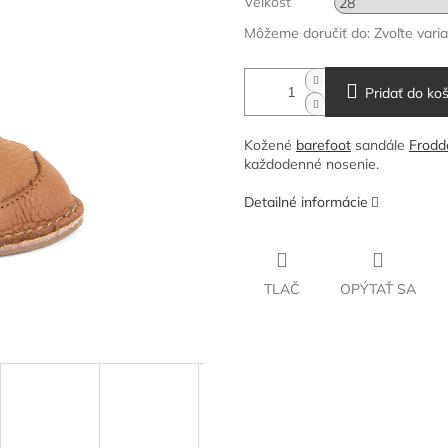
Veľkosť
Môžeme doručiť do:
Zvoľte vari
Pridať do koš
Kožené
barefoot
sandále
Frodd
každodenné nosenie.
Detailné informácie
TLAČ
OPÝTAŤ SA