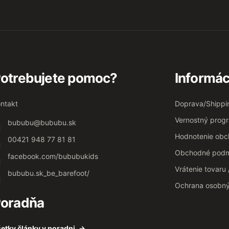
otrebujete pomoc?
Informác
ntakt
Doprava/Shippi
Vernostný prog
bububu
@
bububu.sk
Hodnotenie ob
00421 948 77 81 81
Obchodné podm
facebook.com/bububukids
Vrátenie tovaru
bububu.sk_be_barefoot/
Ochrana osobn
oradňa
etky články v poradni