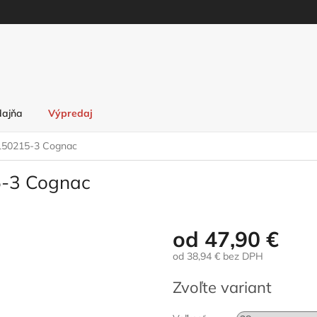
dajňa
Výpredaj
2150215-3 Cognac
5-3 Cognac
od
47,90 €
od
38,94 €
bez DPH
Jednotková
Zvoľte variant
cena: