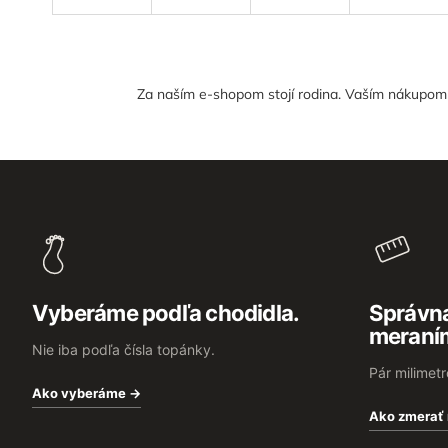
Za naším e-shopom stojí rodina. Vaším nákupom n
Z
á
p
ä
t
i
e
Vyberáme podľa chodidla.
Správna
meraní
Nie iba podľa čísla topánky.
Pár milimet
Ako vyberáme →
Ako zmerať