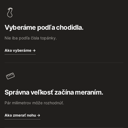
á
p
ä
t
Vyberáme podľa chodidla.
i
e
Nie iba podľa čísla topánky.
Ako vyberáme →
Správna veľkosť začína meraním.
Pár milimetrov môže rozhodnúť.
Ako zmerať nohu →