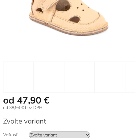
od
47,90 €
od
38,94 €
bez DPH
Jednotková
Zvoľte variant
cena:
Veľkosť