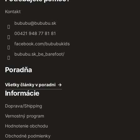
Kontakt
bububu
@
bububu.sk
00421 948 77 81 81
facebook.com/bububukids
bububu.sk_be_barefoot/
Poradňa
Všetky články v poradni
Informácie
Doprava/Shipping
Vernostný program
Hodnotenie obchodu
Obchodné podmienky