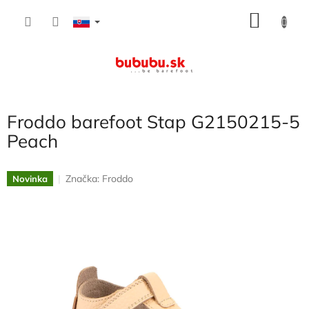
Prejsť
NÁKU
na
obsah
KOŠÍK
Froddo barefoot Stap G2150215-5
Peach
Značka:
Froddo
Novinka