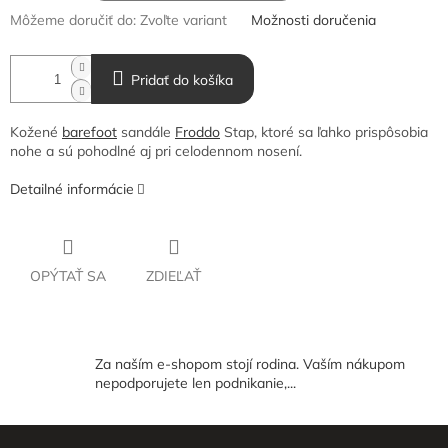
Môžeme doručiť do:
Zvoľte variant
Možnosti doručenia
Pridať do košíka
Kožené
barefoot
sandále
Froddo
Stap, ktoré sa ľahko prispôsobia
nohe a sú pohodlné aj pri celodennom nosení.
Detailné informácie
OPÝTAŤ SA
ZDIEĽAŤ
Za naším e-shopom stojí rodina. Vaším nákupom
nepodporujete len podnikanie,...
Z