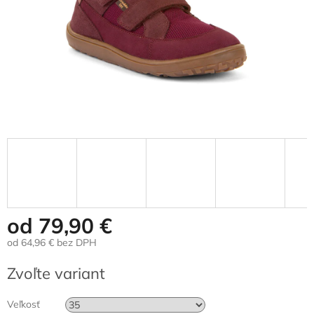
od
79,90 €
od
64,96 €
bez DPH
Jednotková
Zvoľte variant
cena:
Veľkosť