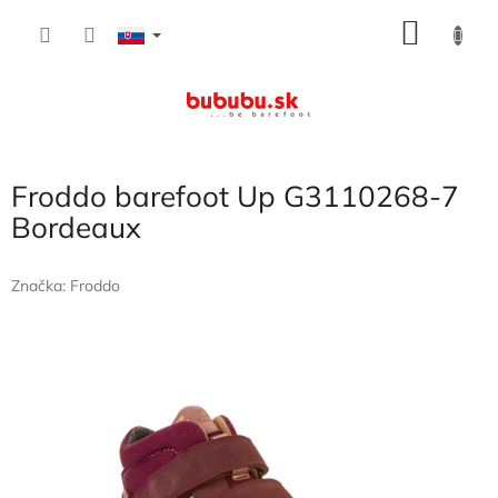
Prejsť
NÁKU
na
obsah
KOŠÍK
Froddo barefoot Up G3110268-7
Bordeaux
Značka:
Froddo