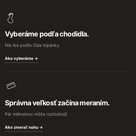
Z
á
p
ä
t
Vyberáme podľa chodidla.
i
e
Nie iba podľa čísla topánky.
Ako vyberáme →
Správna veľkosť začína meraním.
Pár milimetrov môže rozhodnúť.
Ako zmerať nohu →