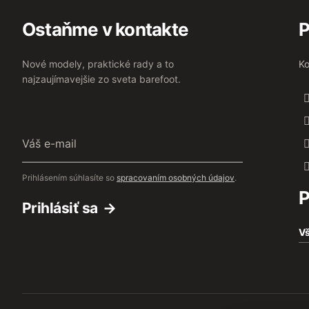
Ostaňme v kontakte
P
Nové modely, praktické rady a to
Ko
najzaujímavejšie zo sveta barefoot.
Váš
e-
mail
Prihlásením súhlasíte so
spracovaním osobných údajov
.
P
Prihlásiť sa
Vš