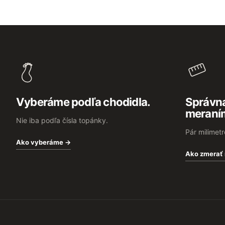
Z
á
p
ä
t
i
e
Vyberáme podľa chodidla.
Správna
meraní
Nie iba podľa čísla topánky.
Pár milimet
Ako vyberáme →
Ako zmerať