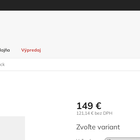
dajňa
Výpredaj
ack
149 €
121,14 € bez DPH
Jednotková
Zvoľte variant
cena: