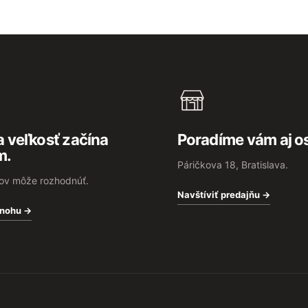
 veľkosť začína
Poradíme vám aj o
m.
Páričkova 18, Bratislava.
rov môže rozhodnúť.
Navštíviť predajňu →
 nohu →