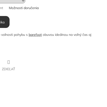
ant
Možnosti doručenia
íka
a voľnosti pohybu s
barefoot
obuvou ideálnou na voľný čas aj
ZDIEĽAŤ