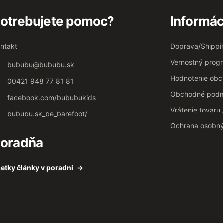
otrebujete pomoc?
Informác
ntakt
Doprava/Shippi
Vernostný prog
bububu
@
bububu.sk
Hodnotenie ob
00421 948 77 81 81
Obchodné podm
facebook.com/bububukids
Vrátenie tovaru
bububu.sk_be_barefoot/
Ochrana osobn
oradňa
etky články v poradni