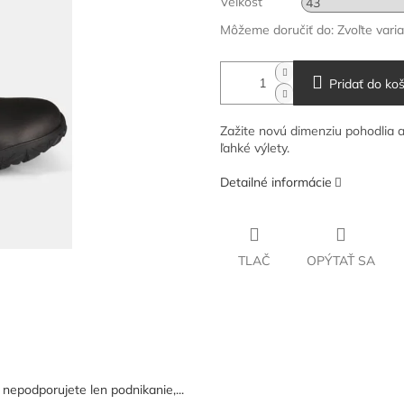
Veľkosť
Môžeme doručiť do:
Zvoľte vari
Pridať do koš
Zažite novú dimenziu pohodlia 
ľahké výlety.
Detailné informácie
TLAČ
OPÝTAŤ SA
epodporujete len podnikanie,...