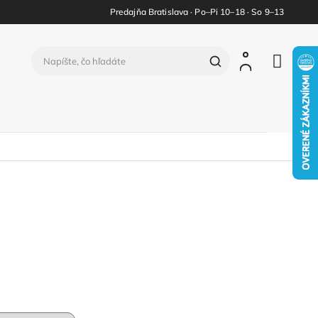
Predajňa Bratislava · Po–Pi 10–18 · So 9–13