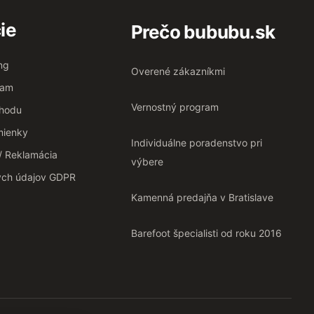
ie
Prečo bububu.sk
ng
Overené zákazníkmi
ram
Vernostný program
chodu
ienky
Individuálne poradenstvo pri
 / Reklamácia
výbere
ých údajov GDPR
Kamenná predajňa v Bratislave
Barefoot špecialisti od roku 2016