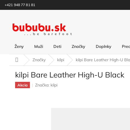
Prejsť
+421 948 77 81 81
na
obsah
Ženy
Muži
Deti
Značky
Doplnky
Pre
Domov
Značky
kilpi
kilpi Bare Leather High-U Bl
kilpi Bare Leather High-U Black
Značka:
kilpi
Akcia