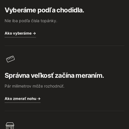
t
Vyberáme podľa chodidla.
i
e
Nie iba podľa čísla topánky.
Ako vyberáme →
Správna veľkosť začína meraním.
Pár milimetrov môže rozhodnúť.
Ako zmerať nohu →