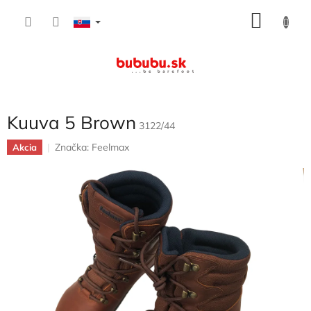
Prejsť
NÁKU
na
obsah
KOŠÍK
Kuuva 5 Brown
3122/44
Značka:
Feelmax
Akcia