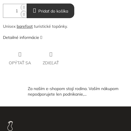
Pridať do košíka
Unisex
barefoot
turistické topánky.
Detailné informácie
OPÝTAŤ SA
ZDIEĽAŤ
Za naším e-shopom stojí rodina. Vaším nákupom
nepodporujete len podnikanie,...
Z
á
p
ä