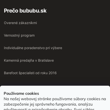
Prečo bububu.sk
Overené zákazníkmi
Vernostný program
Individuálne poradenstvo pri výbere
Kamenná predajňa v Bratislave
Barefoot špecialisti od roku 2016
Používame cookies
Na našej webovej stránke používame súbory cookies na
Od roku 2016 pomáhame vyberať barefoot topánky podľa
zabezpečenie jej správneho fungovania, analýzu
chodidla. Nájdete nás aj v predajni v Bratislave.
návštevnosti a prispôsobenie obsahu. Svoj súhlas