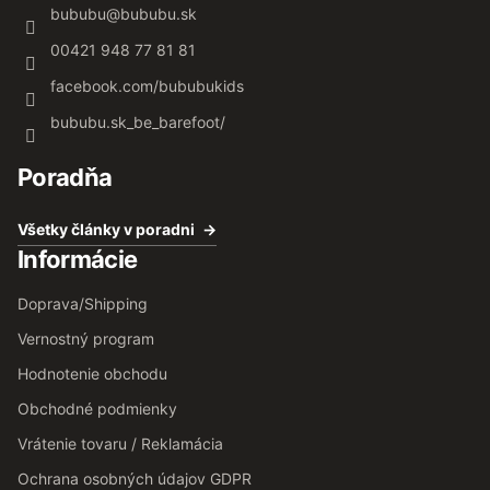
bububu
@
bububu.sk
00421 948 77 81 81
facebook.com/bububukids
bububu.sk_be_barefoot/
Poradňa
Všetky články v poradni
Informácie
Doprava/Shipping
Vernostný program
Hodnotenie obchodu
Obchodné podmienky
Vrátenie tovaru / Reklamácia
Ochrana osobných údajov GDPR