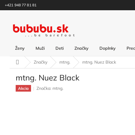
Prejsť
+421 948 77 81 81
na
obsah
Ženy
Muži
Deti
Značky
Doplnky
Pre
Domov
Značky
mtng.
mtng. Nuez Black
mtng. Nuez Black
Značka:
mtng.
Akcia