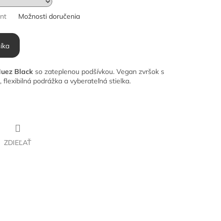
ant
Možnosti doručenia
íka
uez Black
so zateplenou podšívkou. Vegan zvršok s
lexibilná podrážka a vyberateľná stielka.
ZDIEĽAŤ