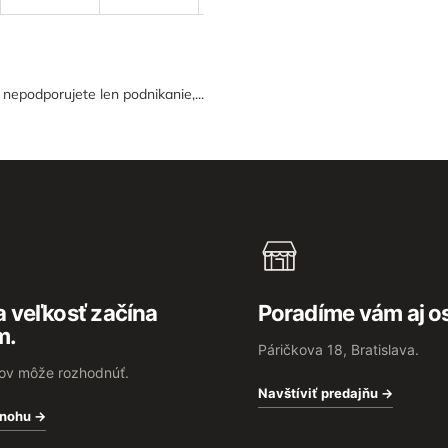
epodporujete len podnikanie,...
 veľkosť začína
Poradíme vám aj o
m.
Páričkova 18, Bratislava.
rov môže rozhodnúť.
Navštíviť predajňu →
 nohu →