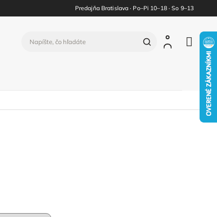
Predajňa Bratislava · Po–Pi 10–18 · So 9–13