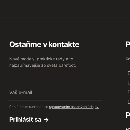
Ostaňme v kontakte
P
Nové modely, praktické rady a to
Ko
najzaujímavejšie zo sveta barefoot.
Váš
e-
mail
Prihlásením súhlasíte so
spracovaním osobných údajov
.
P
Prihlásiť sa
Vš