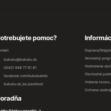
otrebujete pomoc?
Informác
ntakt
Doprava/Shippi
Vernostný prog
bububu
@
bububu.sk
Hodnotenie ob
00421 948 77 81 81
Obchodné podm
facebook.com/bububukids
Vrátenie tovaru
bububu.sk_be_barefoot/
Ochrana osobn
oradňa
etky články v poradni