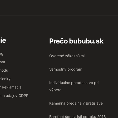
ie
Prečo bububu.sk
ng
Overené zákazníkmi
ram
Vernostný program
chodu
ienky
Individuálne poradenstvo pri
 / Reklamácia
výbere
ých údajov GDPR
Kamenná predajňa v Bratislave
Barefoot špecialisti od roku 2016