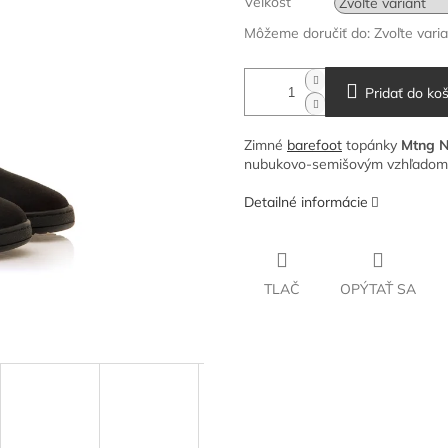
Veľkosť
Môžeme doručiť do:
Zvoľte vari
Pridať do koš
Zimné
barefoot
topánky
Mtng N
nubukovo-semišovým vzhľadom, f
Detailné informácie
TLAČ
OPÝTAŤ SA