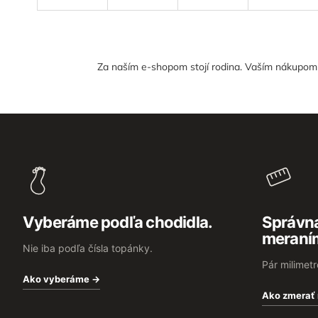
Za naším e-shopom stojí rodina. Vaším nákupom n
Z
á
p
ä
t
i
e
Vyberáme podľa chodidla.
Správna
meraní
Nie iba podľa čísla topánky.
Pár milimet
Ako vyberáme →
Ako zmerať