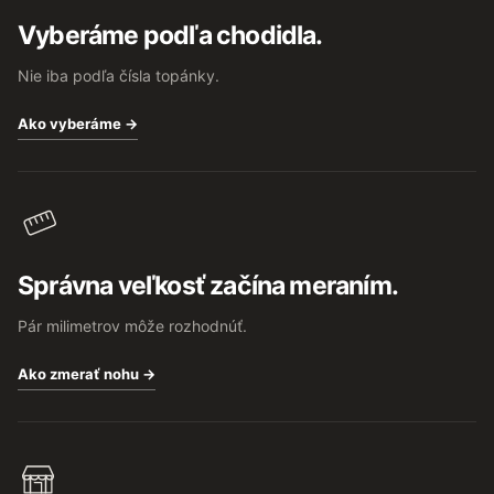
t
Vyberáme podľa chodidla.
i
e
Nie iba podľa čísla topánky.
Ako vyberáme →
Správna veľkosť začína meraním.
Pár milimetrov môže rozhodnúť.
Ako zmerať nohu →