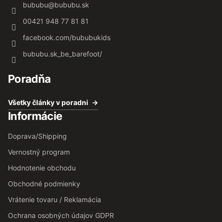
bububu
@
bububu.sk
00421 948 77 81 81
facebook.com/bububukids
bububu.sk_be_barefoot/
Poradňa
Všetky články v poradni
Informácie
Doprava/Shipping
Vernostný program
Hodnotenie obchodu
Obchodné podmienky
Vrátenie tovaru / Reklamácia
Ochrana osobných údajov GDPR