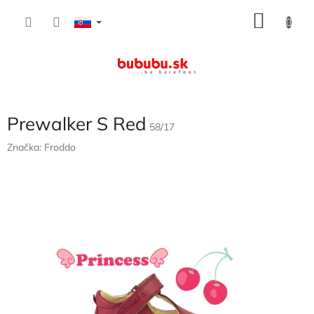
Prejsť
NÁKU
na
obsah
KOŠÍK
Prewalker S Red
58/17
Značka:
Froddo