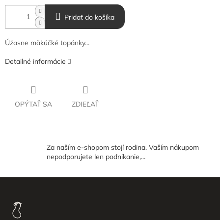
Pridať do košíka
Úžasne mäkúčké topánky...
Detailné informácie
OPÝTAŤ SA
ZDIEĽAŤ
Za naším e-shopom stojí rodina. Vaším nákupom
nepodporujete len podnikanie,...
Z
á
p
ä