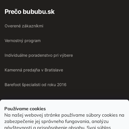
Prečo bububu.sk
Overené zákazníkmi
Vernostný program
Individuálne poradenstvo pri výbere
Kamenná predajňa v Bratislave
Barefoot špecialisti od roku 2016
Používame cookies
Na našej webovej stránke používame súbory cookies na
Od roku 2016 pomáhame vyberať barefoot topánky podľa
zabezpečenie jej správneho fungovania, analýzu
chodidla. Nájdete nás aj v predajni v Bratislave.
návštevnosti a prispôsobenie obsahu. Svoj súhlas