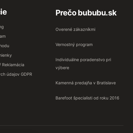
ie
Prečo bububu.sk
ng
Overené zákazníkmi
ram
Vernostný program
chodu
ienky
Individuálne poradenstvo pri
 / Reklamácia
výbere
ých údajov GDPR
Kamenná predajňa v Bratislave
Barefoot špecialisti od roku 2016