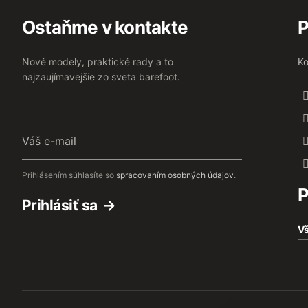
Ostaňme v kontakte
P
Nové modely, praktické rady a to
Ko
najzaujímavejšie zo sveta barefoot.
Váš
e-
mail
Prihlásením súhlasíte so
spracovaním osobných údajov
.
P
Prihlásiť sa
Vš