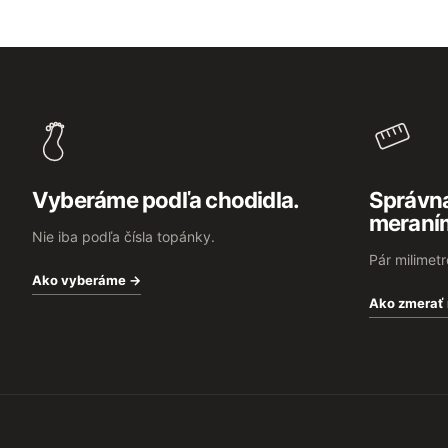
Z
á
p
ä
t
i
e
Vyberáme podľa chodidla.
Správna
meraní
Nie iba podľa čísla topánky.
Pár milimet
Ako vyberáme →
Ako zmerať