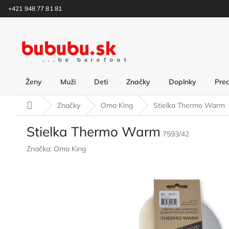
Prejsť
+421 948 77 81 81
na
obsah
Ženy
Muži
Deti
Značky
Doplnky
Pre
Domov
Značky
Oma King
Stielka Thermo Warm
Stielka Thermo Warm
7593/42
Značka:
Oma King