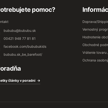
otrebujete pomoc?
Informác
ntakt
Doprava/Shippi
Vernostný prog
bububu
@
bububu.sk
Hodnotenie ob
00421 948 77 81 81
Obchodné podm
facebook.com/bububukids
Vrátenie tovaru
bububu.sk_be_barefoot/
Ochrana osobn
oradňa
etky články v poradni