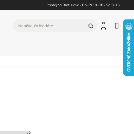
Predajňa Bratislava · Po–Pi 10–18 · So 9–13