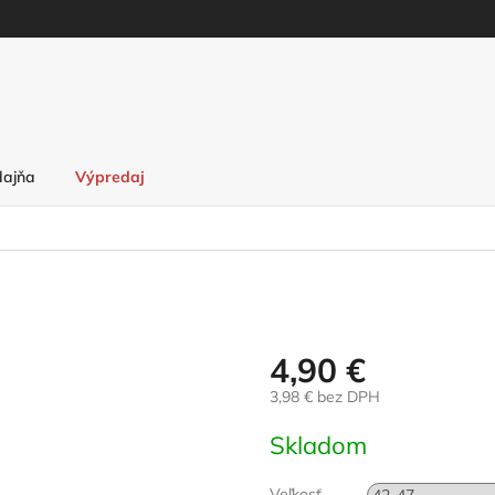
dajňa
Výpredaj
4,90 €
3,98 € bez DPH
Jednotková
Skladom
cena:
Veľkosť