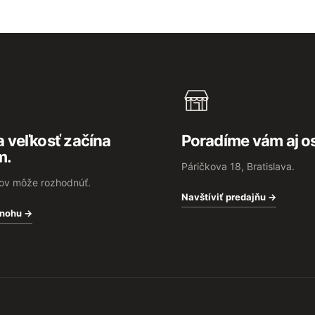
 veľkosť začína
Poradíme vám aj o
m.
Páričkova 18, Bratislava.
rov môže rozhodnúť.
Navštíviť predajňu →
 nohu →