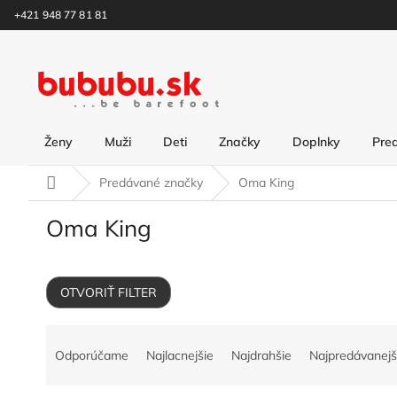
Prejsť
+421 948 77 81 81
na
obsah
Ženy
Muži
Deti
Značky
Doplnky
Pre
Domov
Predávané značky
Oma King
Oma King
OTVORIŤ FILTER
R
a
Odporúčame
Najlacnejšie
Najdrahšie
Najpredávanejš
d
e