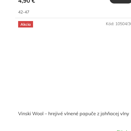
4,90 €
42-47
Kód:
10504/3
Akcia
Vinski Wool – hrejivé vlnené papuče z jahňacej vlny