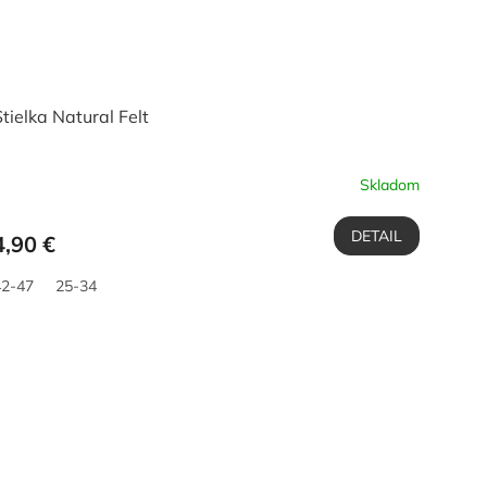
tielka Natural Felt
Skladom
DETAIL
4,90 €
42-47
25-34