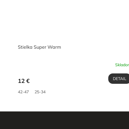
Stielka Super Warm
Sklado
DETAIL
12 €
42-47
25-34
Z
á
p