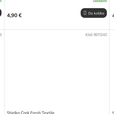
m
Skladom
Do košíka
4,90 €
6
Kód:
9072/42
Stielka Cork Fresh Textile
S