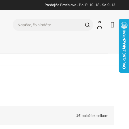
Predajňa Bratislava · Po–Pi 10–18 · So 9–13
16
položiek celkom