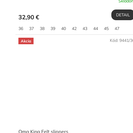
Sklado
DETAIL
32,90 €
36
37
38
39
40
42
43
44
45
47
Kód:
9441/3
Akcia
Oma King Felt slippers