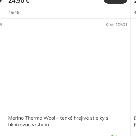
24,90 €
45/46
4
6
Kód:
10501
Merino Thermo Wool – tenké hrejivé stielky s
hliníkovou vrstvou