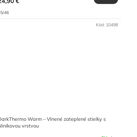
24,90 €
5/46
Kód:
10498
DarkThermo Warm – Vlnené zateplené stielky s
hliníkovou vrstvou