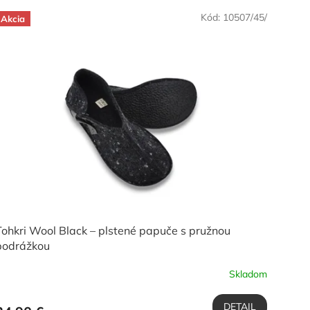
Kód:
10507/45/
Akcia
Tohkri Wool Black – plstené papuče s pružnou
podrážkou
Skladom
DETAIL