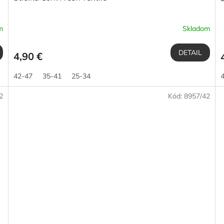
m
Skladom
DETAIL
4,90 €
42-47
35-41
25-34
2
Kód:
8957/42