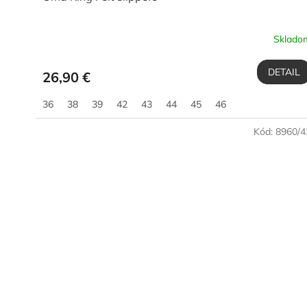
Sklado
DETAIL
26,90 €
36
38
39
42
43
44
45
46
Kód:
8960/4