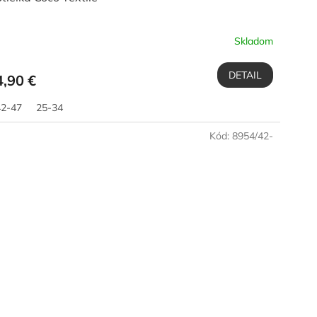
Skladom
DETAIL
4,90 €
42-47
25-34
Kód:
8954/42-