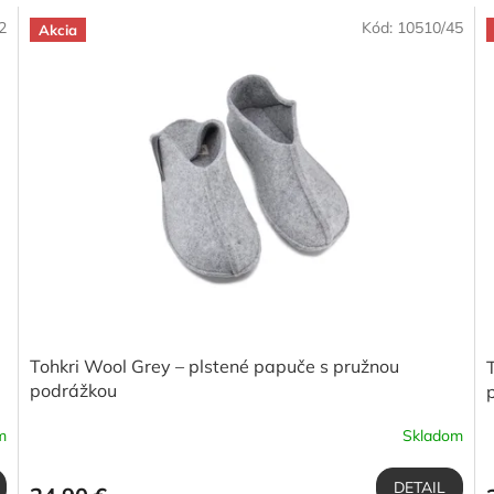
2
Kód:
10510/45
Akcia
Tohkri Wool Grey – plstené papuče s pružnou
podrážkou
m
Skladom
DETAIL