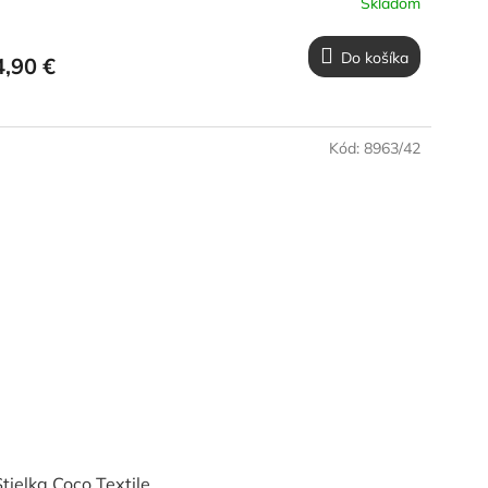
Skladom
Do košíka
4,90 €
Kód:
8963/42
tielka Coco Textile