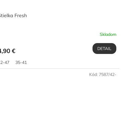
Stielka Fresh
Skladom
DETAIL
4,90 €
42-47
35-41
Kód:
7587/42-