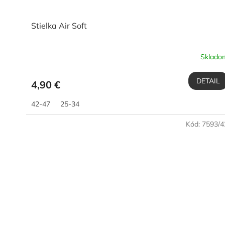
Stielka Air Soft
Sklado
DETAIL
4,90 €
42-47
25-34
Kód:
7593/4