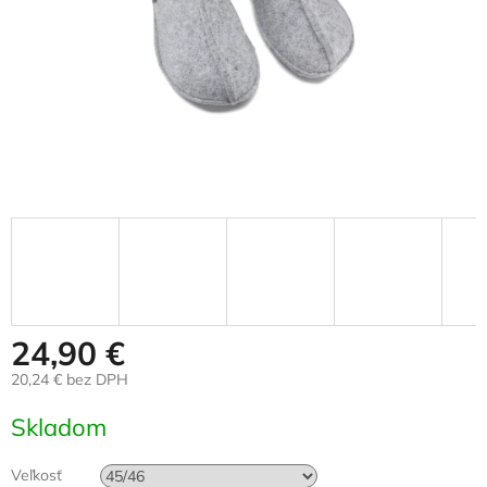
24,90 €
20,24 € bez DPH
Jednotková
Skladom
cena:
Veľkosť