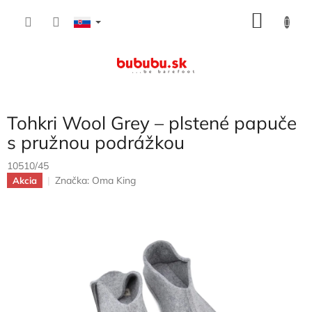
Prejsť
NÁKU
na
obsah
KOŠÍK
Tohkri Wool Grey – plstené papuče
s pružnou podrážkou
10510/45
Značka:
Oma King
Akcia