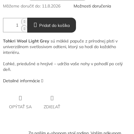
Môžeme doručiť do:
11.8.2026
Možnosti doručenia
Pridať do košíka
Tohkri Wool Light Grey
sú mäkké papuče z prírodnej plsti v
univerzálnom svetlosivom odtieni, ktorý sa hodí do každého
interiéru.
Ľahké, priedušné a hrejivé – udržia vaše nohy v pohodlí po celý
deň.
Detailné informácie
OPÝTAŤ SA
ZDIEĽAŤ
Za naším e-shopom stojí rodina. Vaším nákupom