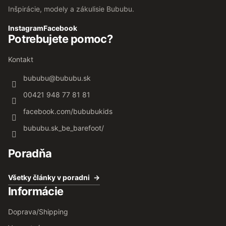
Inšpirácie, modely a zákulisie Bububu.
Instagram
Facebook
Potrebujete pomoc?
Kontakt
bububu
@
bububu.sk
00421 948 77 81 81
facebook.com/bububukids
bububu.sk_be_barefoot/
Poradňa
Všetky články v poradni
Informácie
Doprava/Shipping