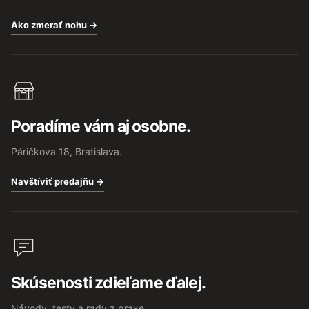
Ako zmerať nohu →
Poradíme vám aj osobne.
Páričkova 18, Bratislava.
Navštíviť predajňu →
Skúsenosti zdieľame ďalej.
Návody, testy a rady z praxe.