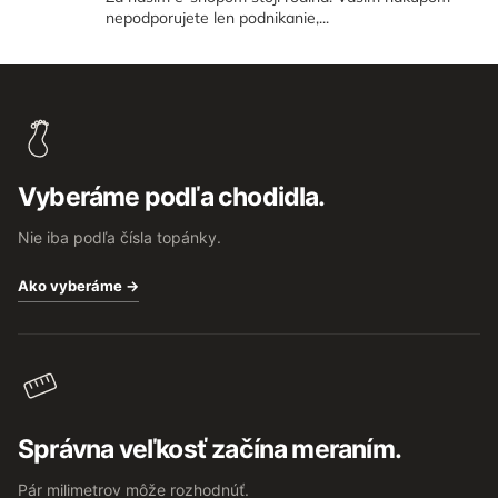
nepodporujete len podnikanie,...
Z
á
p
ä
t
Vyberáme podľa chodidla.
i
e
Nie iba podľa čísla topánky.
Ako vyberáme →
Správna veľkosť začína meraním.
Pár milimetrov môže rozhodnúť.