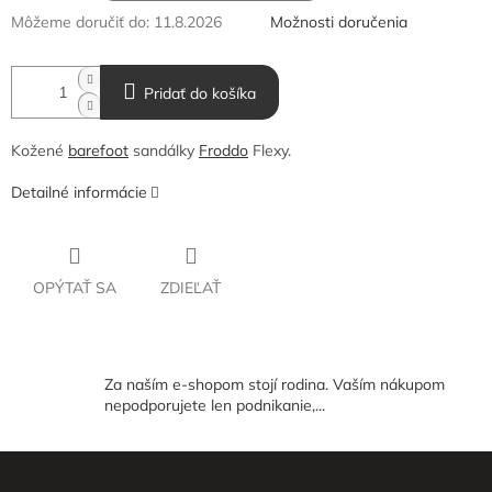
Môžeme doručiť do:
11.8.2026
Možnosti doručenia
Pridať do košíka
Kožené
barefoot
sandálky
Froddo
Flexy.
Detailné informácie
OPÝTAŤ SA
ZDIEĽAŤ
Za naším e-shopom stojí rodina. Vaším nákupom
nepodporujete len podnikanie,...
Z
á