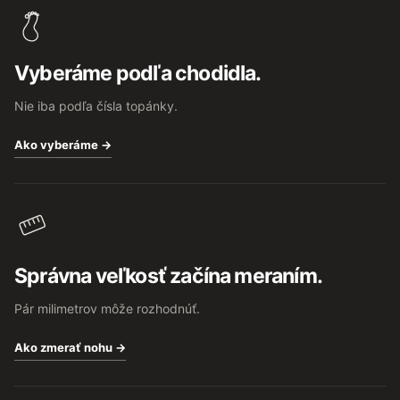
p
ä
t
Vyberáme podľa chodidla.
i
e
Nie iba podľa čísla topánky.
Ako vyberáme →
Správna veľkosť začína meraním.
Pár milimetrov môže rozhodnúť.
Ako zmerať nohu →