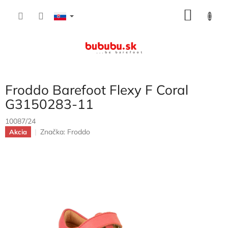
Prejsť
NÁKU
na
obsah
KOŠÍK
Froddo Barefoot Flexy F Coral
G3150283-11
10087/24
Značka:
Froddo
Akcia