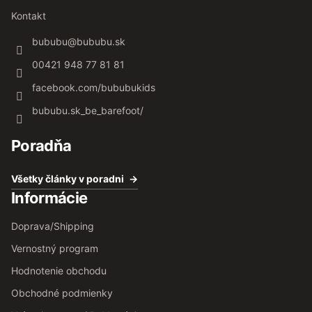
Kontakt
bububu
@
bububu.sk
00421 948 77 81 81
facebook.com/bububukids
bububu.sk_be_barefoot/
Poradňa
Všetky články v poradni
Informácie
Doprava/Shipping
Vernostný program
Hodnotenie obchodu
Obchodné podmienky