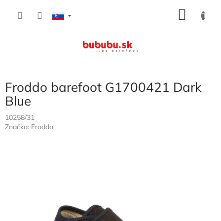
Prejsť
NÁKU
na
obsah
KOŠÍK
Froddo barefoot G1700421 Dark
Blue
10258/31
Značka:
Froddo