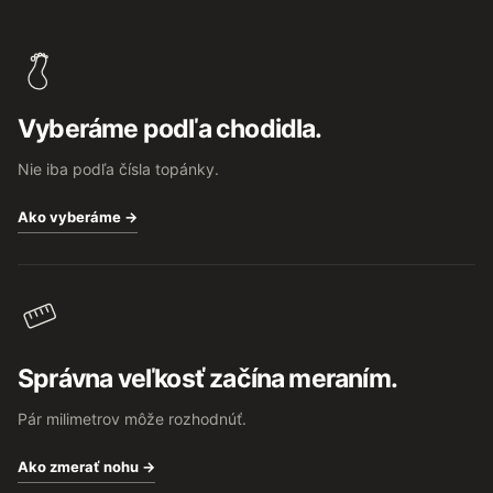
Z
á
p
ä
t
Vyberáme podľa chodidla.
i
e
Nie iba podľa čísla topánky.
Ako vyberáme →
Správna veľkosť začína meraním.
Pár milimetrov môže rozhodnúť.
Ako zmerať nohu →