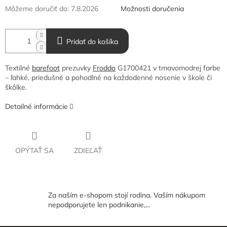
Môžeme doručiť do:
7.8.2026
Možnosti doručenia
Pridať do košíka
Textilné
barefoot
prezuvky
Froddo
G1700421 v tmavomodrej farbe
– ľahké, priedušné a pohodlné na každodenné nosenie v škole či
škôlke.
Detailné informácie
OPÝTAŤ SA
ZDIEĽAŤ
Za naším e-shopom stojí rodina. Vaším nákupom
nepodporujete len podnikanie,...