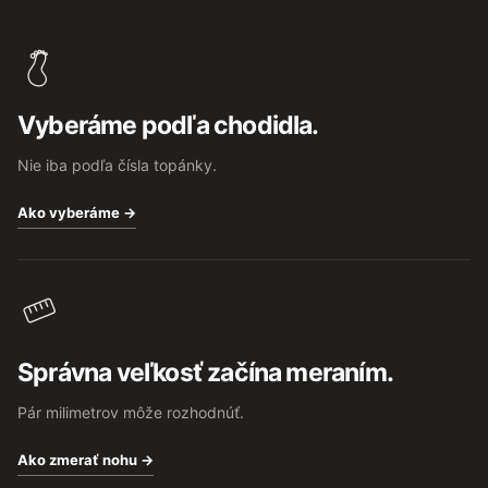
Z
á
p
ä
t
Vyberáme podľa chodidla.
i
e
Nie iba podľa čísla topánky.
Ako vyberáme →
Správna veľkosť začína meraním.
Pár milimetrov môže rozhodnúť.
Ako zmerať nohu →