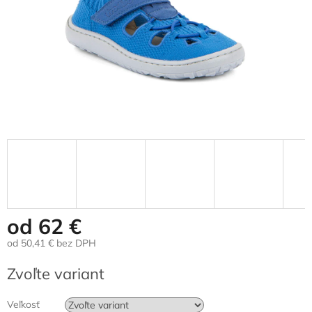
od
62 €
od
50,41 €
bez DPH
Jednotková
Zvoľte variant
cena:
Veľkosť