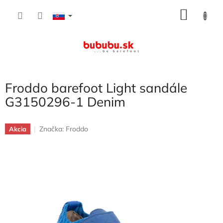
Prejsť
NÁKU
na
obsah
KOŠÍK
Froddo barefoot Light sandále
G3150296-1 Denim
Značka:
Froddo
Akcia