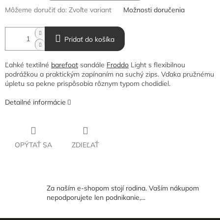
Môžeme doručiť do:
Zvoľte variant
Možnosti doručenia
Pridať do košíka
Ľahké textilné
barefoot
sandále
Froddo
Light s flexibilnou
podrážkou a praktickým zapínaním na suchý zips. Vďaka pružnému
úpletu sa pekne prispôsobia rôznym typom chodidiel.
Detailné informácie
OPÝTAŤ SA
ZDIEĽAŤ
Za naším e-shopom stojí rodina. Vaším nákupom
nepodporujete len podnikanie,...