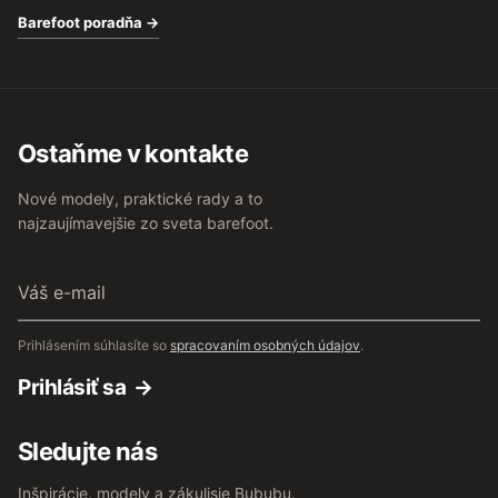
Barefoot poradňa →
Ostaňme v kontakte
Nové modely, praktické rady a to
najzaujímavejšie zo sveta barefoot.
Váš
e-
mail
Prihlásením súhlasíte so
spracovaním osobných údajov
.
Prihlásiť sa
Sledujte nás
Inšpirácie, modely a zákulisie Bububu.