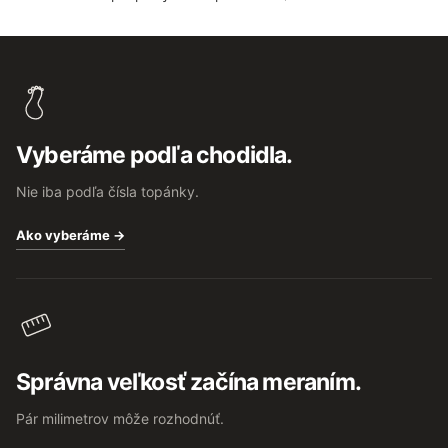
Z
á
p
ä
t
Vyberáme podľa chodidla.
i
e
Nie iba podľa čísla topánky.
Ako vyberáme →
Správna veľkosť začína meraním.
Pár milimetrov môže rozhodnúť.