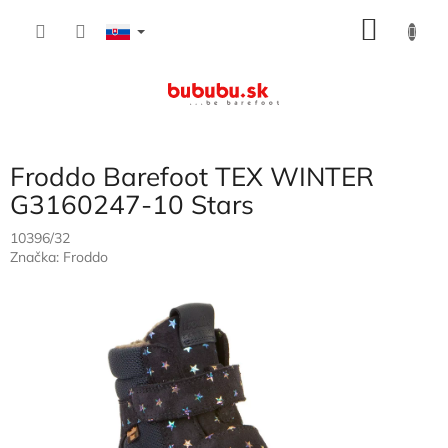
Prejsť
NÁKU
na
obsah
KOŠÍK
Froddo Barefoot TEX WINTER
G3160247-10 Stars
10396/32
Značka:
Froddo