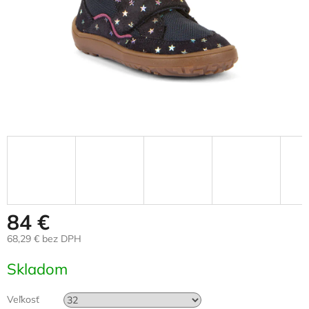
84 €
68,29 € bez DPH
Jednotková
Skladom
cena:
Veľkosť