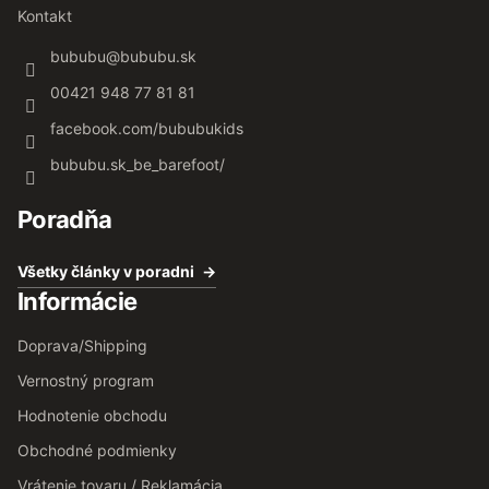
Kontakt
bububu
@
bububu.sk
00421 948 77 81 81
facebook.com/bububukids
bububu.sk_be_barefoot/
Poradňa
Všetky články v poradni
Informácie
Doprava/Shipping
Vernostný program
Hodnotenie obchodu
Obchodné podmienky
Vrátenie tovaru / Reklamácia