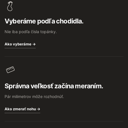
p
ä
t
Vyberáme podľa chodidla.
i
e
Nie iba podľa čísla topánky.
Ako vyberáme →
Správna veľkosť začína meraním.
Pár milimetrov môže rozhodnúť.
Ako zmerať nohu →