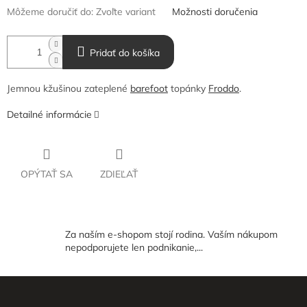
Môžeme doručiť do:
Zvoľte variant
Možnosti doručenia
Pridať do košíka
Jemnou kžušinou zateplené
barefoot
topánky
Froddo
.
Detailné informácie
OPÝTAŤ SA
ZDIEĽAŤ
Za naším e-shopom stojí rodina. Vaším nákupom
nepodporujete len podnikanie,...
Z
á