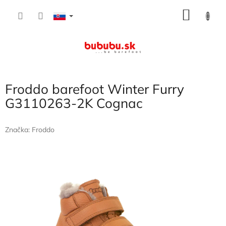
Prejsť
NÁKU
na
obsah
KOŠÍK
Froddo barefoot Winter Furry
G3110263-2K Cognac
Značka:
Froddo