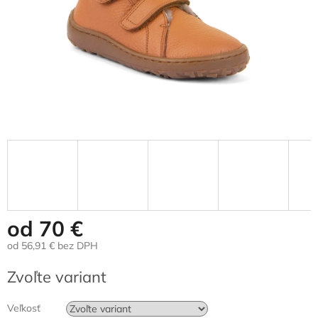
od
70 €
od
56,91 €
bez DPH
Jednotková
Zvoľte variant
cena:
Veľkosť