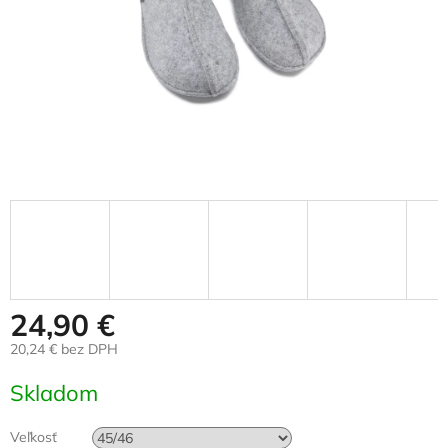
24,90 €
20,24 € bez DPH
Jednotková
Skladom
cena:
Veľkosť