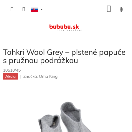
Prejsť
NÁKU
na
obsah
KOŠÍK
Tohkri Wool Grey – plstené papuče
s pružnou podrážkou
10510/45
Značka:
Oma King
Akcia