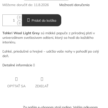
Môžeme doručiť do:
11.8.2026
Možnosti doručenia
Pridať do košíka
Tohkri Wool Light Grey
sú mäkké papuče z prírodnej plsti v
univerzálnom svetlosivom odtieni, ktorý sa hodí do každého
interiéru.
Ľahké, priedušné a hrejivé – udržia vaše nohy v pohodlí po celý
deň.
Detailné informácie
OPÝTAŤ SA
ZDIEĽAŤ
Za naším e-shopom stojí rodina. Vaším nákupom