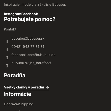
Inšpirácie, modely a zákulisie Bububu.
Instagram
Facebook
Potrebujete pomoc?
Kontakt
bububu
@
bububu.sk
00421 948 77 81 81
facebook.com/bububukids
bububu.sk_be_barefoot/
Poradňa
Všetky články v poradni
Informácie
Doprava/Shipping