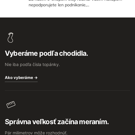
nepodporujete len podnikanie,...
Z
á
p
ä
t
Vyberáme podľa chodidla.
i
e
Nie iba podľa čísla topánky.
Ako vyberáme →
Správna veľkosť začína meraním.
Pár milimetrov môže rozhodnúť.