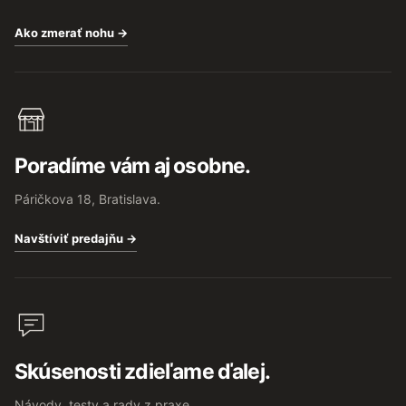
Ako zmerať nohu →
Poradíme vám aj osobne.
Páričkova 18, Bratislava.
Navštíviť predajňu →
Skúsenosti zdieľame ďalej.
Návody, testy a rady z praxe.