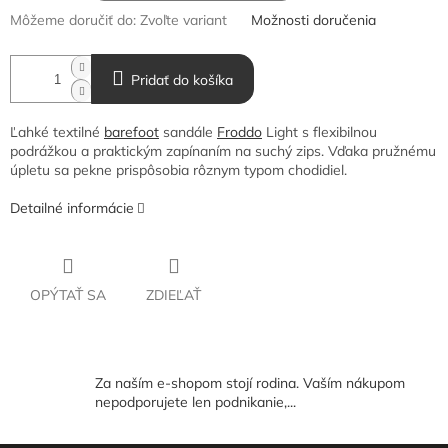
Môžeme doručiť do:
Zvoľte variant
Možnosti doručenia
Pridať do košíka
Ľahké textilné
barefoot
sandále
Froddo
Light s flexibilnou
podrážkou a praktickým zapínaním na suchý zips. Vďaka pružnému
úpletu sa pekne prispôsobia rôznym typom chodidiel.
Detailné informácie
OPÝTAŤ SA
ZDIEĽAŤ
Za naším e-shopom stojí rodina. Vaším nákupom
nepodporujete len podnikanie,...