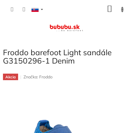
Prejsť
NÁKU
na
obsah
KOŠÍK
Froddo barefoot Light sandále
G3150296-1 Denim
Značka:
Froddo
Akcia