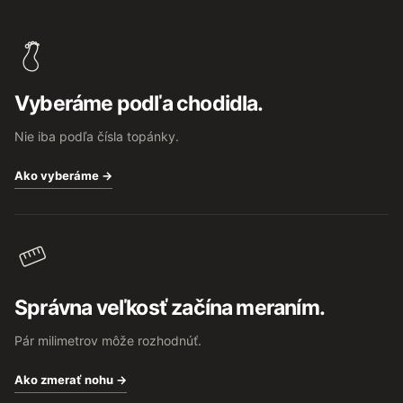
Z
á
p
ä
t
Vyberáme podľa chodidla.
i
e
Nie iba podľa čísla topánky.
Ako vyberáme →
Správna veľkosť začína meraním.
Pár milimetrov môže rozhodnúť.
Ako zmerať nohu →