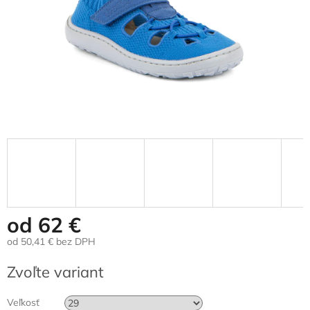
od
62 €
od
50,41 €
bez DPH
Jednotková
Zvoľte variant
cena:
Veľkosť