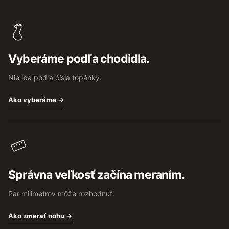
Z
á
p
ä
t
Vyberáme podľa chodidla.
i
e
Nie iba podľa čísla topánky.
Ako vyberáme →
Správna veľkosť začína meraním.
Pár milimetrov môže rozhodnúť.
Ako zmerať nohu →