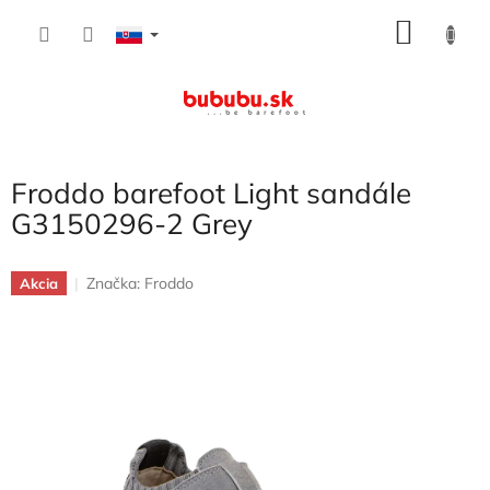
Prejsť
NÁKU
na
obsah
KOŠÍK
Froddo barefoot Light sandále
G3150296-2 Grey
Značka:
Froddo
Akcia