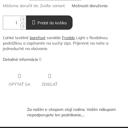
Môžeme doručiť do:
Zvoľte variant
Možnosti doručenia
Pridať do košíka
Ľahké textilné
barefoot
sandále
Froddo
Light s flexibilnou
podrážkou a zapínaním na suchý zips. Príjemné na nohe a
jednoduché na obúvanie.
Detailné informácie
OPÝTAŤ SA
ZDIEĽAŤ
Za naším e-shopom stojí rodina. Vaším nákupom
nepodporujete len podnikanie,...