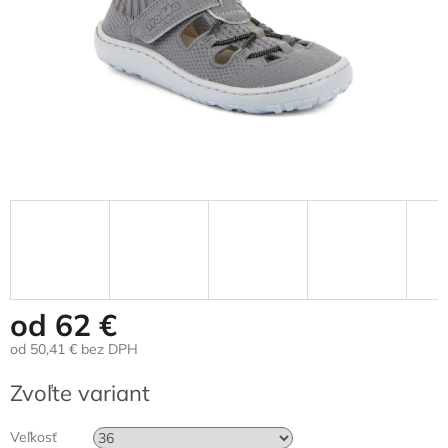
od
62 €
od
50,41 €
bez DPH
Jednotková
Zvoľte variant
cena:
Veľkosť