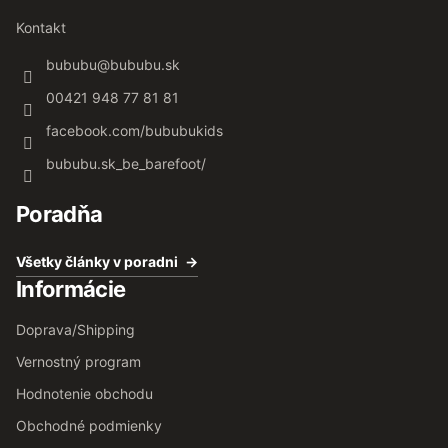
Kontakt
bububu
@
bububu.sk
00421 948 77 81 81
facebook.com/bububukids
bububu.sk_be_barefoot/
Poradňa
Všetky články v poradni
Informácie
Doprava/Shipping
Vernostný program
Hodnotenie obchodu
Obchodné podmienky