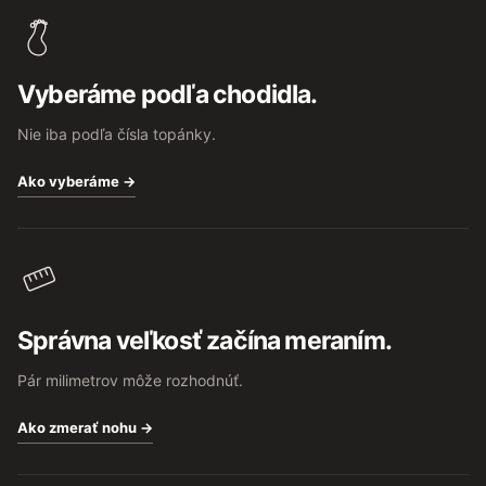
p
ä
t
Vyberáme podľa chodidla.
i
e
Nie iba podľa čísla topánky.
Ako vyberáme →
Správna veľkosť začína meraním.
Pár milimetrov môže rozhodnúť.
Ako zmerať nohu →