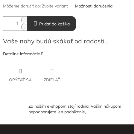
Môžeme doručiť do:
Zvoľte variant
Možnosti doručenia
Pridať do košíka
Vaše nohy budú skákať od radosti...
Detailné informácie
OPÝTAŤ SA
ZDIEĽAŤ
Za naším e-shopom stojí rodina. Vaším nákupom
nepodporujete len podnikanie,...
Z
á