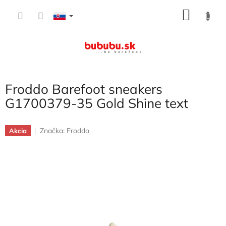
Prejsť
NÁKU
na
obsah
KOŠÍK
Froddo Barefoot sneakers
G1700379-35 Gold Shine text
Značka:
Froddo
Akcia